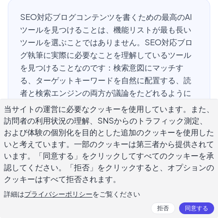
SEO対応ブログコンテンツを書くための最高のAI
ツールを見つけることは、機能リストが最も長い
ツールを選ぶことではありません。SEO対応ブロ
グ執筆に実際に必要なことを理解しているツール
を見つけることなのです：検索意図にマッチす
る、ターゲットキーワードを自然に配置する、読
者と検索エンジンの両方が議論をたどれるように
セクションを構成する、そしてジェネリックな出
当サイトの運営に必要なクッキーを使用しています。また、
力を上回るランキングに十分に具体的なコンテン
訪問者の利用状況の理解、SNSからのトラフィック測定、
ツを生成すること。このガイドでは、効果的なAIブ
および体験の個別化を目的とした追加のクッキーを使用した
ログライティングツールとワード数を埋めるだけ
いと考えています。一部のクッキーは第三者から提供されて
います。「同意する」をクリックしてすべてのクッキーを承
のツールを区別する機能、AIをSEOコンテンツに
認してください。「拒否」をクリックすると、オプションの
使用する際にほとんどのライターが犯す間違い、
クッキーはすべて拒否されます。
そして適切なツールから公開可能な最初のドラフ
トを取得する方法についてカバーしています。
詳細は
プライバシーポリシー
をご覧ください
拒否
同意する