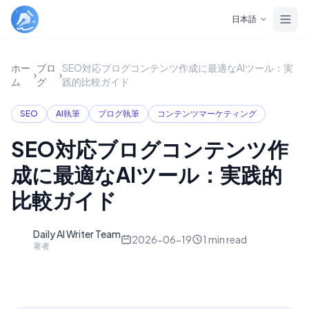
Skip to main content
日本語
ホー
ブロ
SEO対応ブログコンテンツ作成に最適なAIツール：実
›
›
ム
グ
践的比較ガイド
SEO
AI執筆
ブログ執筆
コンテンツマーケティング
SEO対応ブログコンテンツ作
成に最適なAIツール：実践的
比較ガイド
Daily AI Writer Team
D
2026-06-19
1
min read
著者