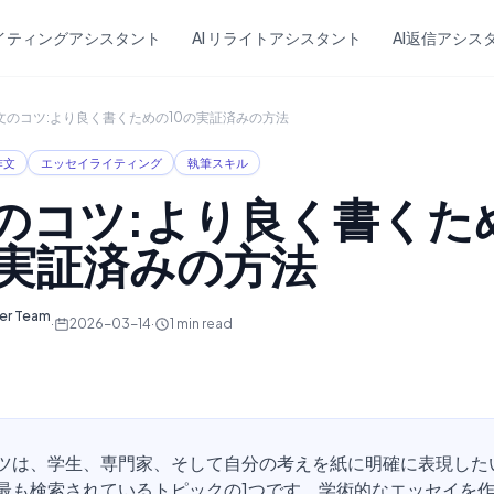
Skip to main content
ライティングアシスタント
AI リライトアシスタント
AI返信アシス
文のコツ:より良く書くための10の実証済みの方法
作文
エッセイライティング
執筆スキル
のコツ:より良く書くた
の実証済みの方法
ter Team
·
2026-03-14
·
1
min read
ツは、学生、専門家、そして自分の考えを紙に明確に表現した
最も検索されているトピックの1つです。学術的なエッセイを