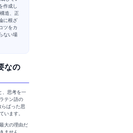
を作成し
な構造、正
論に根ざ
コツをカ
らない場
要なの
と、思考を一
ラテン語の
散らばった思
ています。
最大の理由だ
きません。