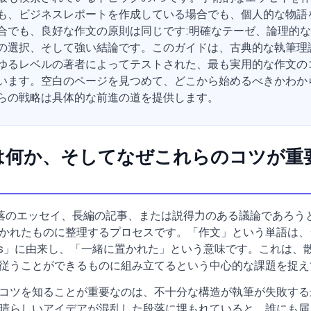
も、ビジネスレポートを作成している場合でも、個人的な物語
合でも、良好な作文の原則は同じです:明確なテーゼ、論理的
の選択、そして強い結論です。このガイドは、古典的な執筆理
ゆるレベルの著者によってテストされた、最も実用的な作文の
います。空白のページを見つめて、どこから始めるべきかわか
らの戦略は具体的な前進の道を提供します。
は何か、そしてなぜこれらのコツが重
落のエッセイ、長編の記事、または説得力のある議論であろう
かれたものに整理するプロセスです。「作文」という単語は、
situs」に由来し、「一緒に置かれた」という意味です。これは、
従うことができるものに組み立てるという中心的な課題を捉え
コツを知ることが重要なのは、不十分な構造が執筆が失敗する
晴らしいアイデアが混乱した段落に埋もれていると、誰にも届