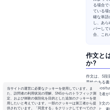
る場合で
ている場
確な単語
し、あら
バーして
合、これ
作文と
か?
作文は、5段
貫性のある書
「compo
当サイトの運営に必要なクッキーを使用しています。ま
た、訪問者の利用状況の理解、SNSからのトラフィック測
考を、読者が
定、および体験の個別化を目的とした追加のクッキーを使
堅実な作文の
用したいと考えています。一部のクッキーは第三者から提
供されています。「同意する」をクリックしてすべてのク
からです。素