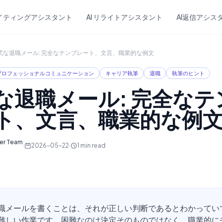
Skip to main content
ライティングアシスタント
AI リライトアシスタント
AI返信アシス
式な退職メール: 完全なテンプレート、文言、職業的な例文
プロフェッショナルコミュニケーション
キャリア執筆
退職
執筆のヒント
な退職メール: 完全なテ
ト、文言、職業的な例
ter Team
·
2026-05-22
·
1
min read
職メールを書くことは、それが正しい判断であるとわかってい
難しい作業です。困難なのは決定そのものではなく、職業的に