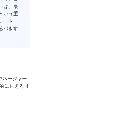
ルは、最
という重
レート、
るべきす
マネージャー
的に見える可