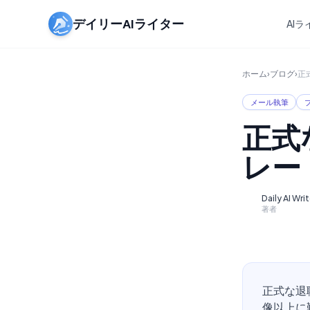
デイリーAIライター
AI
ホーム
›
ブログ
›
正
メール執筆
正式
レー
Daily AI Wri
D
著者
正式な退
像以上に