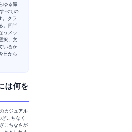
らゆる職
—すべての
す。クラ
る。四半
なうメッ
選択、文
ているか
今日から
には何を
のカジュアル
のぎこちなく
ぎこちなさが
いかもしれま