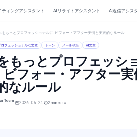
Skip to main content
ライティングアシスタント
AI リライトアシスタント
AI返信アシス
れをもっとプロフェッショナルに: ビフォー・アフター実例と実践的なルール
プロフェッショナルな文章
トーン
メール執筆
AI文章
をもっとプロフェッシ
: ビフォー・アフター実
的なルール
ter Team
·
2026-05-24
·
2
min read