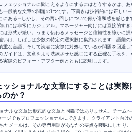
ロフェッショナルに聞こえるようにするにはどうするかは、あ
も一般的な文章の問題の1つです。下書きは技術的には正しい
こにある—しかし、その言い回しについて何か違和感を感じま
向けには非常にカジュアル。マネージャー向けには直接的すぎ
には形式が緩い。うまく伝わるメッセージと信頼性を静かに損
違いは、しばしば少数の特定の選択肢に集約されます：語彙の
慎重な言語、そして読者に実際に対処しているか問題を回避し
のガイドは、文章をより洗練させた感じにする正確な手段を、
る実際のビフォー・アフター例とともに説明します。
ェッショナルな文章にすることは実際
るのか？
ョナルな文章は形式的な文章と同義ではありません。チームへ
メッセージでもプロフェッショナルにできます。クライアント向け
ちたメールは、その専門用語があなたの要点を曖昧にしたり、
きがたく聞こえさせたりする場合、プロフェッショナルではな