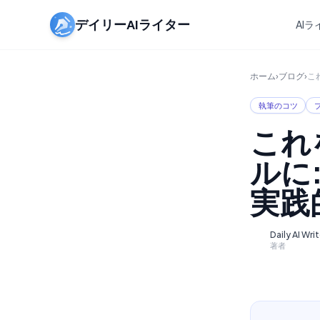
デイリーAIライター
AI
ホーム
›
ブログ
›
こ
執筆のコツ
これ
ルに
実践
Daily AI Wri
D
著者