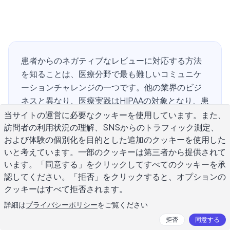
患者からのネガティブなレビューに対応する方法
を知ることは、医療分野で最も難しいコミュニケ
ーションチャレンジの一つです。他の業界のビジ
ネスと異なり、医療実践はHIPAAの対象となり、患
者の治療、身元、または受診についての公開での
当サイトの運営に必要なクッキーを使用しています。また、
訪問者の利用状況の理解、SNSからのトラフィック測定、
認識を制限しています。一つの不注意な対応でさ
および体験の個別化を目的とした追加のクッキーを使用した
え、保護された健康情報を露出させ、あなたの意
いと考えています。一部のクッキーは第三者から提供されて
図が単にあなたの側の話を説明することであって
います。「同意する」をクリックしてすべてのクッキーを承
も、コンプライアンス上の責任を生じさせること
認してください。「拒否」をクリックすると、オプションの
ができます。本ガイドでは、HIPAA対応の対応フレ
クッキーはすべて拒否されます。
ームワーク、すぐに使用できるテンプレート、お
詳細は
プライバシーポリシー
をご覧ください
よび患者の詳細を確認または否定することなく、
請求紛争から待ち時間まで、苦情を処理するため
拒否
同意する