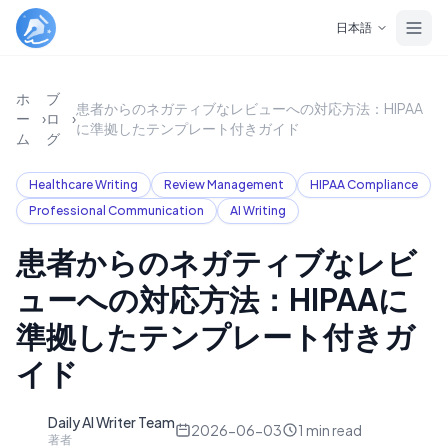
Skip to main content
日本語
ホ
ブ
患者からのネガティブなレビューへの対応方法：HIPAA
ー
›
ロ
›
に準拠したテンプレート付きガイド
ム
グ
Healthcare Writing
Review Management
HIPAA Compliance
Professional Communication
AI Writing
患者からのネガティブなレビ
ューへの対応方法：HIPAAに
準拠したテンプレート付きガ
イド
Daily AI Writer Team
D
2026-06-03
1
min read
著者