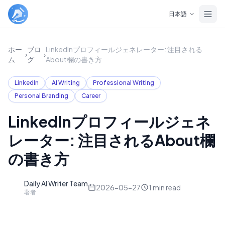
Skip to main content
日本語
ホー
ブロ
LinkedInプロフィールジェネレーター: 注目される
›
›
ム
グ
About欄の書き方
LinkedIn
AI Writing
Professional Writing
Personal Branding
Career
LinkedInプロフィールジェネ
レーター: 注目されるAbout欄
の書き方
Daily AI Writer Team
D
2026-05-27
1
min read
著者