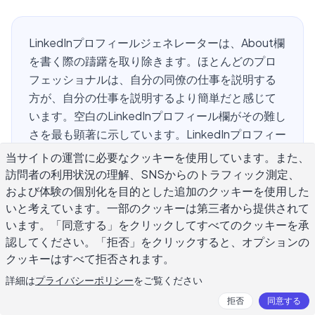
LinkedInプロフィールジェネレーターは、About欄
を書く際の躊躇を取り除きます。ほとんどのプロ
フェッショナルは、自分の同僚の仕事を説明する
方が、自分の仕事を説明するより簡単だと感じて
います。空白のLinkedInプロフィール欄がその難し
さを最も顕著に示しています。LinkedInプロフィー
ルジェネレーターは、構造化されたスタートポイ
当サイトの運営に必要なクッキーを使用しています。また、
ントを提供します。あなたの役割、経験、目標を
訪問者の利用状況の理解、SNSからのトラフィック測定、
説明すると、AIが数秒でAbout欄のドラフト案を複
および体験の個別化を目的とした追加のクッキーを使用した
数作成します。このガイドでは、これらのツール
いと考えています。一部のクッキーは第三者から提供されて
います。「同意する」をクリックしてすべてのクッキーを承
の仕組み、最も強いLinkedInプロフィール文を生成
認してください。「拒否」をクリックすると、オプションの
するために必要な入力、採用担当者の検索に表示
クッキーはすべて拒否されます。
されるヘッドラインの書き方、AI生成出力を実際に
あなたのような音声に編集する方法をカバーして
詳細は
プライバシーポリシー
をご覧ください
います。
拒否
同意する