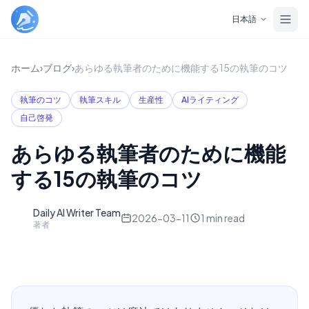
Skip to main content
日本語
ホーム
›
ブログ
›
あらゆる執筆者のために機能する15の執筆のコツ
執筆のコツ
執筆スキル
生産性
AIライティング
自己啓発
あらゆる執筆者のために機能
する15の執筆のコツ
Daily AI Writer Team
D
2026-03-11
1
min read
著者