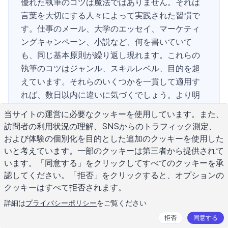
優れた執筆のコツは魔法ではありません。それは
言葉を大切にする人々によって実践された習慣で
す。仕事のメール、大学のエッセイ、マーケティ
ングキャンペーン、小説など、何を書いていて
も、同じ基本原則が繰り返し現れます。これらの
執筆のコツはジャンル、スキルレベル、目的を超
えています。それらのいくつかを一貫して適用す
れば、数日以内に違いに気づくでしょう。より明
確な文、より速い初稿、より少ない修正サイク
当サイトの運営に必要なクッキーを使用しています。また、
ル、そして実際にあなたが書いたものを最後まで
訪問者の利用状況の理解、SNSからのトラフィック測定、
読む読者が得られます。
および体験の個別化を目的とした追加のクッキーを使用した
いと考えています。一部のクッキーは第三者から提供されて
います。「同意する」をクリックしてすべてのクッキーを承
認してください。「拒否」をクリックすると、オプションの
明確なコミュニケーションのための
クッキーはすべて拒否されます。
最も重要な執筆のコツは何ですか？
詳細は
プライバシーポリシー
をご覧ください
拒否
同意する
明確性はあらゆる執筆者の最初の仕事です。声、リズム、