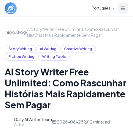
Skip to main content
Português
AI Story Writer Free Unlimited: Como Rascunhar
Início
›
Blog
›
Histórias Mais Rapidamente Sem Pagar
Story Writing
AI Writing
Creative Writing
Fiction Writing
Writing Tools
AI Story Writer Free
Unlimited: Como Rascunhar
Histórias Mais Rapidamente
Sem Pagar
Daily AI Writer Team
D
2026-06-28
12
min read
Autor