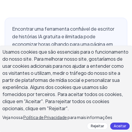
Encontrar uma ferramenta confiável de escritor
de histórias IA gratuita e ilimitada pode
economizar horas olhando para uma página em
Usamos cookies que são essenciais para o funcionamento
branco. Se você precisa de uma história curta
do nosso site. Para melhorar nosso site, gostaríamos de
para uma atribuição de classe, de um rascunho de
usar cookies adicionais para nos ajudar a entender como
capítulo para um romance que vem adiando, ou
os visitantes o utilizam, medir o tráfego do nosso site a
de um rápido flash fiction para compartilhar com
partir de plataformas de mídia social e personalizar sua
amigos, os escritores de histórias IA gratuitos
experiência. Alguns dos cookies que usamos são
permitem que você passe do conceito ao
fornecidos por terceiros. Para aceitar todos os cookies,
rascunho sem pagar por software que você usa
clique em "Aceitar". Para rejeitar todos os cookies
uma única vez. Este guia aborda o que essas
opcionais, clique em "Rejeitar".
ferramentas realmente podem fazer, onde seus
Veja nossa
Política de Privacidade
para mais informações
limites aparecem, como obter saída
Rejeitar
Aceitar
consistentemente útil de um escritor de histórias