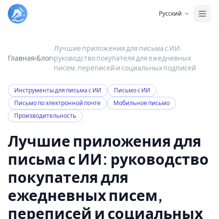
Skip to main content
Русский
Лучшие приложения для письма с ИИ:
Главная
›
Блог
›
руководство покупателя для ежедневных
писем, переписей и социальных подписей
Инструменты для письма с ИИ
Письмо с ИИ
Письмо по электронной почте
Мобильное письмо
Производительность
Лучшие приложения для
письма с ИИ: руководство
покупателя для
ежедневных писем,
переписей и социальных