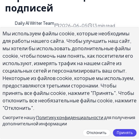
подписей
Daily AI Writer Team
D
2026-06-05
13
min read
Автор
Мы используем файлы cookie, которые необходимы
для работы нашего сайта. Чтобы улучшить наш сайт,
мы хотели бы использовать дополнительные файлы
cookie, чтобы помочь нам понять, как посетители его
используют, измерять трафик на нашем сайте из
Выбор лучшего приложения для письма с ИИ
социальных сетей и персонализировать ваш опыт.
сложнее, чем может показаться. В магазинах
Некоторые из файлов cookie, которые мы используем,
приложений список сотни вариантов,
предоставляются третьими сторонами. Чтобы
описания функций быстро смешиваются: «с
принять все файлы cookie, нажмите "Принять". Чтобы
поддержкой ИИ», «умные предложения»,
отклонить все необязательные файлы cookie, нажмите
"Отклонить".
«инструмент переписи». Инструменты,
которые выдерживают ежедневное
Смотрите нашу
Политику конфиденциальности
для получения
дополнительной информации
использование, — это те, которые
соответствуют тому, что вы на самом деле
Отклонить
Принять