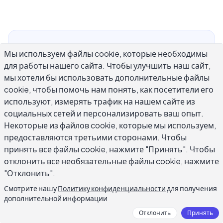
Советы по написанию сочинения входят в
Мы используем файлы cookie, которые необходимы
число наиболее популярных тем поиска среди
для работы нашего сайта. Чтобы улучшить наш сайт,
студентов, профессионалов и всех, кто хочет
мы хотели бы использовать дополнительные файлы
ясно выразить свои идеи на бумаге.
cookie, чтобы помочь нам понять, как посетители его
Независимо от того, пишете ли вы
используют, измерять трафик на нашем сайте из
социальных сетей и персонализировать ваш опыт.
академическое эссе, деловой отчет или
Некоторые из файлов cookie, которые мы используем,
личное повествование, принципы хорошего
предоставляются третьими сторонами. Чтобы
сочинения остаются неизменными: четкий
принять все файлы cookie, нажмите "Принять". Чтобы
тезис, логическая структура, точный выбор
отклонить все необязательные файлы cookie, нажмите
слов и сильное заключение. Это руководство
"Отклонить".
охватывает самые практичные советы по
Смотрите нашу
Политику конфиденциальности
для получения
написанию сочинения, основанные на
дополнительной информации
классической теории письма и проверенные
Отклонить
Принять
писателями всех уровней. Если вы когда-либо