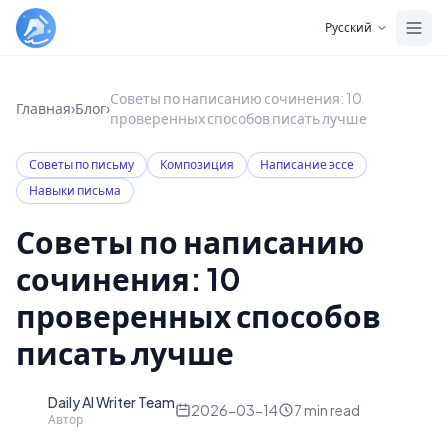
Skip to main content
Русский
Советы по написанию сочинения: 10
Главная
›
Блог
›
проверенных способов писать лучше
Советы по письму
Композиция
Написание эссе
Навыки письма
Советы по написанию
сочинения: 10
проверенных способов
писать лучше
Daily AI Writer Team
D
2026-03-14
7
min read
Автор