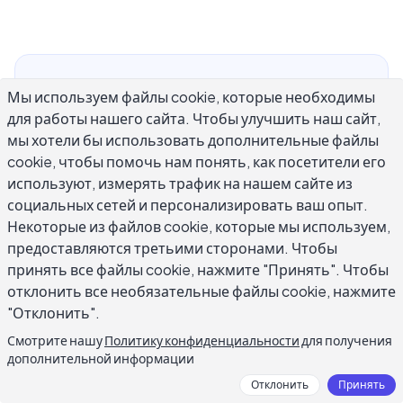
Примеры творческого письма — это самый
Мы используем файлы cookie, которые необходимы
быстрый способ понять, что отделяет
для работы нашего сайта. Чтобы улучшить наш сайт,
запоминающееся повествование от
мы хотели бы использовать дополнительные файлы
забываемой прозы. Независимо от того,
cookie, чтобы помочь нам понять, как посетители его
являетесь ли вы студентом, изучающим
используют, измерять трафик на нашем сайте из
социальных сетей и персонализировать ваш опыт.
нарративные техники, блоггером, которому
Некоторые из файлов cookie, которые мы используем,
нужно придать индивидуальность своим
предоставляются третьими сторонами. Чтобы
постам, или романистом, совершенствующим
принять все файлы cookie, нажмите "Принять". Чтобы
свое мастерство, наблюдение реальных
отклонить все необязательные файлы cookie, нажмите
примеров творческого письма в действии
"Отклонить".
учит больше, чем любое правило. Это
Смотрите нашу
Политику конфиденциальности
для получения
руководство охватывает десять типов
дополнительной информации
творческого письма с аннотированными
Отклонить
Принять
образцами, от короткометражных рассказов и