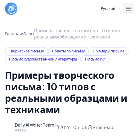
Skip to main content
Русский
Примеры творческого письма: 10 типов с
Главная
›
Блог
›
реальными образцами и техниками
Творческое письмо
Советы по письму
Примеры письма
Письмо художественной литературы
Письмо ИИ
Примеры творческого
письма: 10 типов с
реальными образцами и
техниками
Daily AI Writer Team
D
2026-03-05
9
min read
Автор