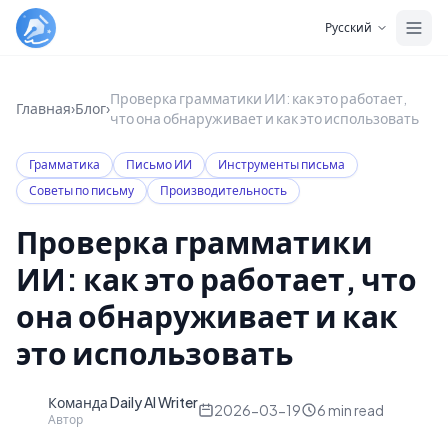
Skip to main content
Русский
Проверка грамматики ИИ: как это работает,
Главная
›
Блог
›
что она обнаруживает и как это использовать
Грамматика
Письмо ИИ
Инструменты письма
Советы по письму
Производительность
Проверка грамматики
ИИ: как это работает, что
она обнаруживает и как
это использовать
Команда Daily AI Writer
D
2026-03-19
6
min read
Автор