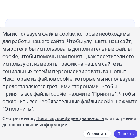
Проверка грамматики ИИ изменила способ,
Мы используем файлы cookie, которые необходимы
которым люди проверяют и совершенствуют
для работы нашего сайта. Чтобы улучшить наш сайт,
свое письмо. Вы можете передать текст
мы хотели бы использовать дополнительные файлы
инструменту на основе ИИ, который
cookie, чтобы помочь нам понять, как посетители его
обнаруживает ошибки в секунды. Это
используют, измерять трафик на нашем сайте из
социальных сетей и персонализировать ваш опыт.
руководство разбирает принципы работы
Некоторые из файлов cookie, которые мы используем,
проверки грамматики ИИ и как максимально
предоставляются третьими сторонами. Чтобы
использовать его.
принять все файлы cookie, нажмите "Принять". Чтобы
отклонить все необязательные файлы cookie, нажмите
"Отклонить".
Что именно ловит AI для
Смотрите нашу
Политику конфиденциальности
для получения
проверки грамматики?
дополнительной информации
Отклонить
Принять