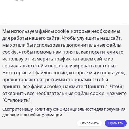
Мы используем файлы cookie, которые необходимы
Если вы хотите улучшить навыки
для работы нашего сайта. Чтобы улучшить наш сайт,
технического письма, чтения советов по
мы хотели бы использовать дополнительные файлы
письму недостаточно. Знание того, что вы
cookie, чтобы помочь нам понять, как посетители его
должны использовать активный залог,
используют, измерять трафик на нашем сайте из
социальных сетей и персонализировать ваш опыт.
отличается от привычки действительно
Некоторые из файлов cookie, которые мы используем,
ловить пассивные конструкции перед
предоставляются третьими сторонами. Чтобы
отправкой. Развитие навыков технического
принять все файлы cookie, нажмите "Принять". Чтобы
письма следует тому же образцу, что и любое
отклонить все необязательные файлы cookie, нажмите
другое ремесло: регулярная практика с
"Отклонить".
сосредоточенными целями, обратная связь,
Смотрите нашу
Политику конфиденциальности
для получения
которая показывает вам, где ваши инстинкты
дополнительной информации
ошибаются, и целенаправленный обзор
Отклонить
Принять
вашего собственного выхода. Это