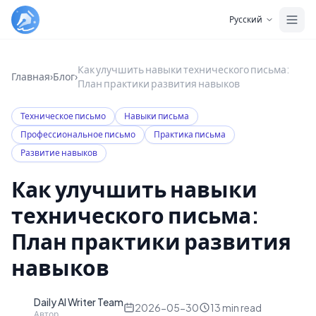
Skip to main content
Русский
Как улучшить навыки технического письма:
Главная
›
Блог
›
План практики развития навыков
Техническое письмо
Навыки письма
Профессиональное письмо
Практика письма
Развитие навыков
Как улучшить навыки
технического письма:
План практики развития
навыков
Daily AI Writer Team
D
2026-05-30
13
min read
Автор