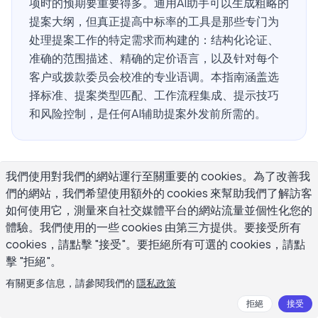
项时的预期要重要得多。通用AI助手可以生成粗略的
提案大纲，但真正提高中标率的工具是那些专门为
处理提案工作的特定需求而构建的：结构化论证、
准确的范围描述、精确的定价语言，以及针对每个
客户或拨款委员会校准的专业语调。本指南涵盖选
择标准、提案类型匹配、工作流程集成、提示技巧
和风险控制，是任何AI辅助提案外发前所需的。
您应该在AI提案写作工具中寻找什么？
我們使用對我們的網站運行至關重要的 cookies。為了改善我
們的網站，我們希望使用額外的 cookies 來幫助我們了解訪客
如何使用它，測量來自社交媒體平台的網站流量並個性化您的
正确的工具取决于您要提案什么以及向谁提案，但有四个标
體驗。我們使用的一些 cookies 由第三方提供。要接受所有
准可以区分有用的ai提案写作工具和那些生成听起来很有光
cookies，請點擊 "接受"。要拒絕所有可選的 cookies，請點
泽但仍需完全重写的文本的工具。
擊 "拒絕"。
上下文容量是第一个筛选器。仅适用于一段话提示的工具会
有關更多信息，請參閱我們的
隱私政策
产生通用内容。提案写作需要输入背景：客户的问题、您提
拒絕
接受