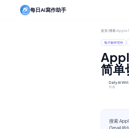
每日AI寫作助手
首页
›
博客
›
Appl
电子邮件写作
App
简单
Daily AI Wri
D
作者
搜索 Ap
Gmai