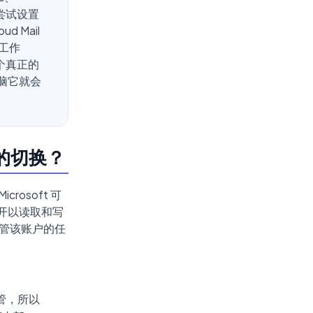
你尝试设置
 Mail
或工作
个真正的
脑它就会
单的切换？
crosoft 可
打开以读取和写
管该账户的任
 托管，所以