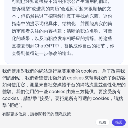
可能已经知道模糊不清的指示会产生通用的输出。
告诉模型"改进我的简历"会返回听起来很顺畅的文
本，但仍然错过了招聘经理真正寻找的东西。这份
指南中的提示词很具体、结构化，并围绕真实的简
历审阅者关注的内容构建：清晰的职位名称、可量
化的成果，以及与职位发布相呼应的措辞。将这些
直接复制到ChatGPT中，替换成你自己的细节，你
会得到值得进一步修改的输出。
我們使用對我們的網站運行至關重要的 cookies。為了改善我
什么样的ChatGPT简历提示词真正有
們的網站，我們希望使用額外的 cookies 來幫助我們了解訪客
如何使用它，測量來自社交媒體平台的網站流量並個性化您的
效？
體驗。我們使用的一些 cookies 由第三方提供。要接受所有
cookies，請點擊 "接受"。要拒絕所有可選的 cookies，請點
最好的ChatGPT简历提示词具有一致的结构：它们指定输
擊 "拒絕"。
出格式，明确目标角色和行业，包含你实际经验的背景，并
有關更多信息，請參閱我們的
隱私政策
限制你不想要的内容。仅说"改进我的简历"无法告诉模型你
拒絕
接受
的目标职位或该行业的重要措辞。你提供的背景越多，人工