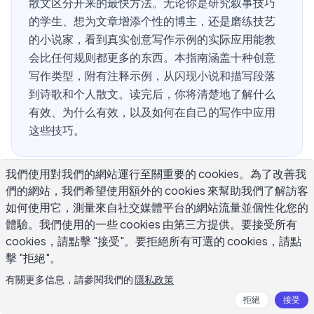
散文区分开来的最快方法。无论你是研究叙事技巧
的学生、想为文章增添个性的博主，还是磨练技艺
的小说家，看到真实创意写作示例的实际应用能教
会比任何规则都更多的东西。本指南涵盖十种创意
写作类型，附有注释示例，从闪现小说和描写段落
到诗歌和个人散文。读完后，你将清楚地了解什么
有效、为什么有效，以及如何在自己的写作中应用
这些技巧。
我們使用對我們的網站運行至關重要的 cookies。為了改善我
什么是创意写作示例？
們的網站，我們希望使用額外的 cookies 來幫助我們了解訪客
如何使用它，測量來自社交媒體平台的網站流量並個性化您的
體驗。我們使用的一些 cookies 由第三方提供。要接受所有
创意写作是指任何想象力、个人风格和写作技艺处于中心地
cookies，請點擊 "接受"。要拒絕所有可選的 cookies，請點
位的写作形式。与商务或学术写作不同，创意写作优先考虑
擊 "拒絕"。
故事、情感和读者体验，而不是严格的信息传达。创意写作
有關更多信息，請參閱我們的
隱私政策
示例的范围广泛：两句话的恐怖故事算数，一部1000页的
拒絕
接受
小说也算数。将它们统一在一起的是对语言的深思熟虑运