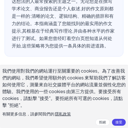
达想法的人最常搜索的主题之一。无论您是在撰写
学术论文、商业报告还是个人叙述,好的作文原则都
是一样的:清晰的论文、逻辑结构、精确的措辞和有
力的结论。本指南涵盖了您能找到的最实用的作文
提示,其根基在于经典写作理论,并由各种水平的作家
进行了测试。如果您曾经盯着空白页想知道从何处
开始,这些策略将为您提供一条具体的前进道路。
什么是作文以及为什么这些提示很重
我們使用對我們的網站運行至關重要的 cookies。為了改善我
們的網站，我們希望使用額外的 cookies 來幫助我們了解訪客
要?
如何使用它，測量來自社交媒體平台的網站流量並個性化您的
體驗。我們使用的一些 cookies 由第三方提供。要接受所有
作文是将思想组织成连贯书面作品的过程,无论是五段论
cookies，請點擊 "接受"。要拒絕所有可選的 cookies，請點
文、长篇文章还是说服性论证。"作文"这个词源于拉丁文
擊 "拒絕"。
compositus,意思是"放在一起",这个定义抓住了核心挑战:将
有關更多信息，請參閱我們的
隱私政策
散乱的想法组合成读者能够理解的东西。
拒絕
接受