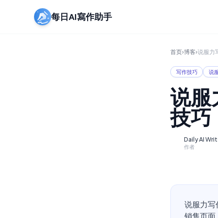
每日AI寫作助手
首页
›
博客
›
说服力
写作技巧
说
说服
技巧
Daily AI Wri
D
作者
说服力写
销售页面