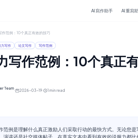
Skip to main content
AI 寫作助手
AI 重寫
写作范例：10个真正有效的技巧
服力写作
论文写作
写作范例
力写作范例：10个真正
ter Team
·
2026-03-19
·
1
min read
作范例是理解什么真正激励人们采取行动的最快方式。无论您是
、演讲还是社交媒体帖子，在真实文本中看到有效的说服力都比