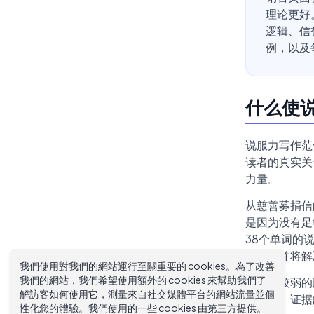
理论更好
逻辑、信
例，以及
什么使
说服力写作范
读者的真实关
力量。
从慈善募捐信
是因为没有足
38个单词的
为），并将解
我們使用對我們的網站運行至關重要的 cookies。為了改善
我們的網站，我們希望使用額外的 cookies 來幫助我們了
将其与较弱的
解訪客如何使用它，測量來自社交媒體平台的網站流量並個
糊不清，证据
性化您的體驗。我們使用的一些 cookies 由第三方提供。