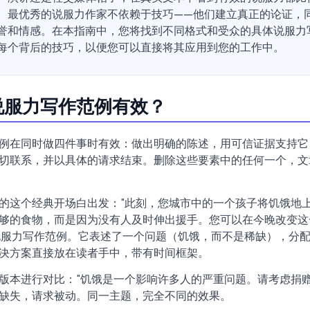
。最优秀的说服力作家不依赖于技巧——他们建立真正的论证，
誉和情感。在本指南中，您将找到不同格式和受众的具体说服力
每个背后的技巧，以便您可以直接将其应用到您的工作中。
说服力写作范例有效？
例在同时做四件事时有效：做出明确的陈述，用可信证据支持它
切联系，并以具体的请求结束。删除这些要素中的任何一个，文
的这个经典开场白出发："此刻，您城市中的一个孩子将饥饿地
够的食物，而是因为没有人及时伸出援手。您可以在今晚改变这
说服力写作范例。它表述了一个问题（饥饿，而不是稀缺），分
决方案直接放在读者手中，带有时间框架。
版本进行对比："饥饿是一个影响许多人的严重问题。请考虑捐赠
缺失，请求被动。同一主题，完全不同的效果。