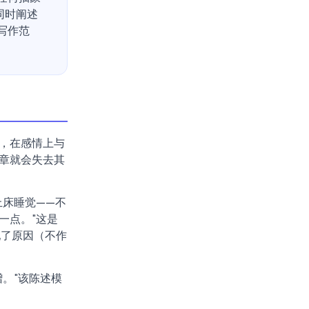
同时阐述
写作范
，在感情上与
章就会失去其
上床睡觉——不
一点。"这是
配了原因（不作
。"该陈述模