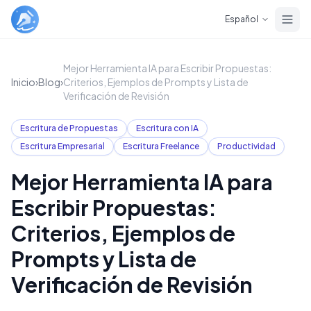
Skip to main content
Español
Mejor Herramienta IA para Escribir Propuestas:
Inicio
›
Blog
›
Criterios, Ejemplos de Prompts y Lista de
Verificación de Revisión
Escritura de Propuestas
Escritura con IA
Escritura Empresarial
Escritura Freelance
Productividad
Mejor Herramienta IA para
Escribir Propuestas:
Criterios, Ejemplos de
Prompts y Lista de
Verificación de Revisión