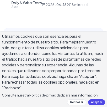
Daily AI Writer Team
D
2026-06-18
18
min read
Autor
Utilizamos cookies que son esenciales para el
Encontrar la mejor herramienta IA para escribir
funcionamiento de nuestro sitio. Para mejorar nuestro
propuestas depende del tipo de propuestas que
sitio, nos gustaría utilizar cookies adicionales para
escribas y del control que desees sobre el
ayudarnos a entender cómo los visitantes lo utilizan, medir
resultado. Un diseñador freelance que presenta
el tráfico hacia nuestro sitio desde plataformas de redes
un proyecto de rediseño necesita cosas
sociales y personalizar su experiencia. Algunas de las
diferentes de la herramienta que un gerente de
cookies que utilizamos son proporcionadas por terceros.
ventas que presenta una cotización de servicio
Para aceptar todas las cookies, haga clic en "Aceptar".
B2B o un director de una organización sin fines de
Para rechazar todas las cookies opcionales, haga clic en
lucro que solicita financiamiento de subvenciones
"Rechazar".
federales. Esta guía cubre los criterios que
Consulte nuestra
Política de privacidad
para más información
separan las herramientas útiles de las que
Rechazar
Aceptar
producen relleno que suena pulido, ejemplos de