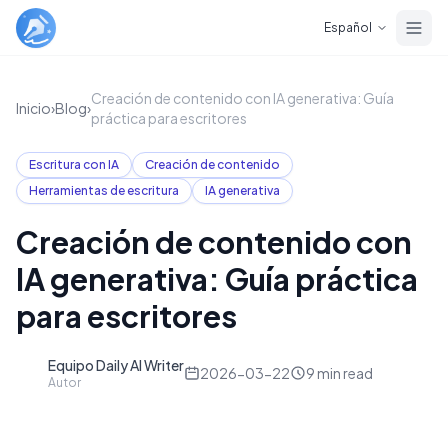
Skip to main content
Español
Creación de contenido con IA generativa: Guía
Inicio
›
Blog
›
práctica para escritores
Escritura con IA
Creación de contenido
Herramientas de escritura
IA generativa
Creación de contenido con
IA generativa: Guía práctica
para escritores
Equipo Daily AI Writer
D
2026-03-22
9
min read
Autor