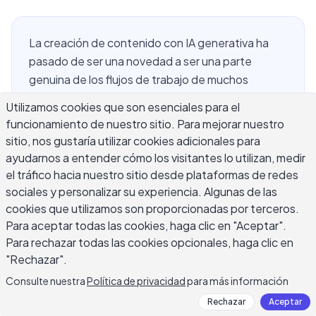
La creación de contenido con IA generativa ha
pasado de ser una novedad a ser una parte
genuina de los flujos de trabajo de muchos
escritores. Ya sea que sea un blogger que intenta
Utilizamos cookies que son esenciales para el
publicar de manera más consistente, un
funcionamiento de nuestro sitio. Para mejorar nuestro
comerciante que gestiona múltiples cuentas o un
sitio, nos gustaría utilizar cookies adicionales para
freelancer que malabarea plazos, las
ayudarnos a entender cómo los visitantes lo utilizan, medir
herramientas de escritura de IA pueden quitarle
el tráfico hacia nuestro sitio desde plataformas de redes
peso de encima. Pero vienen con
sociales y personalizar su experiencia. Algunas de las
compensaciones reales, y comprender esas
cookies que utilizamos son proporcionadas por terceros.
Para aceptar todas las cookies, haga clic en "Aceptar".
compensaciones es lo que separa a los escritores
Para rechazar todas las cookies opcionales, haga clic en
que obtienen valor real de la IA de aquellos que
"Rechazar".
terminan con copias genéricas e inolvidables.
Esta guía desgrana cómo funciona la IA
Consulte nuestra
Política de privacidad
para más información
generativa para escribir contenido, dónde
Rechazar
Aceptar