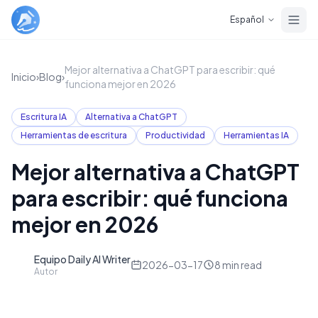
Skip to main content
Español
Mejor alternativa a ChatGPT para escribir: qué
Inicio
›
Blog
›
funciona mejor en 2026
Escritura IA
Alternativa a ChatGPT
Herramientas de escritura
Productividad
Herramientas IA
Mejor alternativa a ChatGPT
para escribir: qué funciona
mejor en 2026
Equipo Daily AI Writer
D
2026-03-17
8
min read
Autor