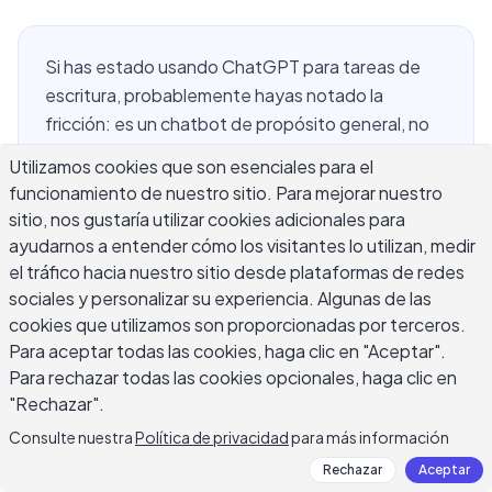
Si has estado usando ChatGPT para tareas de
escritura, probablemente hayas notado la
fricción: es un chatbot de propósito general, no
una herramienta de escritura dedicada. No hay
Utilizamos cookies que son esenciales para el
controles de tono incorporados, no hay flujos de
funcionamiento de nuestro sitio. Para mejorar nuestro
reescritura estructurados y no hay bucles de
sitio, nos gustaría utilizar cookies adicionales para
retroalimentación específicos para escritura.
ayudarnos a entender cómo los visitantes lo utilizan, medir
Encontrar una alternativa confiable a ChatGPT
el tráfico hacia nuestro sitio desde plataformas de redes
para escribir que realmente se adapte a cómo
sociales y personalizar su experiencia. Algunas de las
trabajan los escritores es una de las preguntas
cookies que utilizamos son proporcionadas por terceros.
Para aceptar todas las cookies, haga clic en "Aceptar".
más comunes que escuchamos de nuestros
Para rechazar todas las cookies opcionales, haga clic en
usuarios diarios. Este artículo compara las
"Rechazar".
opciones principales disponibles en 2026, explica
qué hace bien cada una, y te ayuda a elegir la
Consulte nuestra
Política de privacidad
para más información
herramienta adecuada para tus tareas de
Rechazar
Aceptar