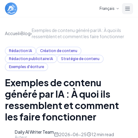
Skip to main content
Français
Exemples de contenu généré par IA : À quoi ils
Accueil
›
Blog
›
ressemblent et comment les faire fonctionner
Rédaction IA
Création de contenu
Rédaction publicitaire IA
Stratégie de contenu
Exemples d'écriture
Exemples de contenu
généré par IA : À quoi ils
ressemblent et comment
les faire fonctionner
Daily AI Writer Team
D
2026-06-25
12
min read
Auteur