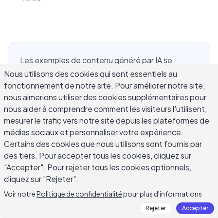
Les exemples de contenu généré par IA se
présentent sous de nombreuses formes : une
Nous utilisons des cookies qui sont essentiels au
fonctionnement de notre site. Pour améliorer notre site,
description de produit qui a pris trois secondes à
nous aimerions utiliser des cookies supplémentaires pour
écrire, une ligne d'objet de courrier qui a surpassé
nous aider à comprendre comment les visiteurs l'utilisent,
une version écrite par un humain dans un test A/B,
mesurer le trafic vers notre site depuis les plateformes de
une réponse d'assistance client qui a résolu une
médias sociaux et personnaliser votre expérience.
plainte en un message. Comprendre à quoi
Certains des cookies que nous utilisons sont fournis par
ressemblent réellement ces exemples, ce qui
des tiers. Pour accepter tous les cookies, cliquez sur
sépare la sortie utile du remplissage générique, et
"Accepter". Pour rejeter tous les cookies optionnels,
où l'édition est non négociable vous aide à tirer
cliquez sur "Rejeter".
une vraie valeur des outils de rédaction IA au lieu
Voir notre
Politique de confidentialité
pour plus d'informations
de publier du texte qui se reflète mal sur votre
Rejeter
Accepter
marque. Ce guide couvre des exemples concrets