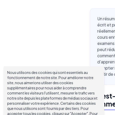
Un résumé
écrit et
réellemen
cours enr
examens a
peut réd
comment 
d'apprent
compter s
Nous utilisons des cookies qui sont essentiels au
partir de 
fonctionnement de notre site. Pour améliorer notre
site, nous aimerions utiliser des cookies
supplémentaires pour nous aider à comprendre
comment les visiteurs l'utilisent, mesurer le trafic vers
Qu'est-
notre site depuis les plateformes de médias sociaux et
Commen
personnaliser votre expérience. Certains des cookies
que nous utilisons sont fournis par des tiers. Pour
accepter tous les cookies, cliquez sur "Accepter". Pour