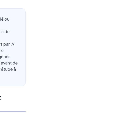
rlé ou
z
res de
s par IA
re
agnons
r avant de
d'étude à
t