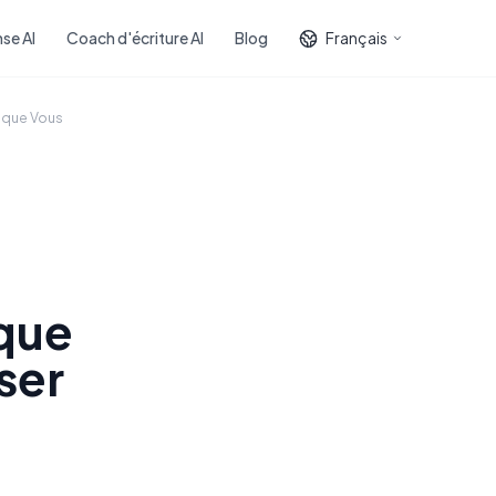
se AI
Coach d'écriture AI
Blog
Français
 que Vous
 que
ser