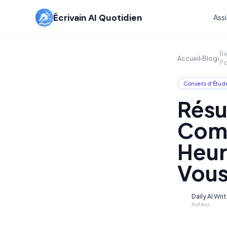
Écrivain AI Quotidien
Assi
Ré
Accueil
›
Blog
›
Po
Conseils d'Étud
Résu
Comm
Heur
Vous
Daily AI Wri
D
Auteur