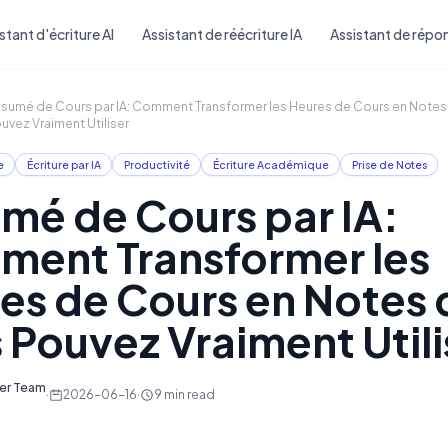
Skip to main content
stant d'écriture AI
Assistant de réécriture IA
Assistant de répon
sumé de Cours par IA: Comment Transformer les Heures de Cours en Notes
uvez Vraiment Utiliser
e
Écriture par IA
Productivité
Écriture Académique
Prise de Notes
mé de Cours par IA:
ent Transformer les
es de Cours en Notes
 Pouvez Vraiment Utili
ter Team
·
2026-06-16
·
9
min read