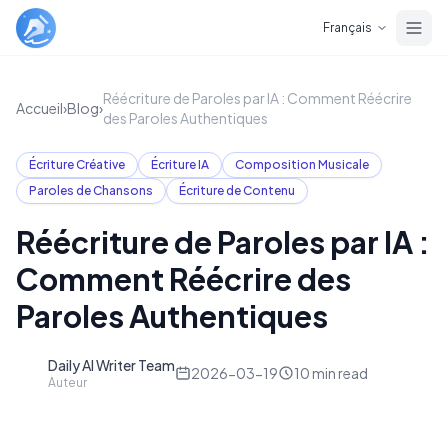
Skip to main content
Français
Réécriture de Paroles par IA : Comment Réécrire
Accueil
›
Blog
›
des Paroles Authentiques
Écriture Créative
Écriture IA
Composition Musicale
Paroles de Chansons
Écriture de Contenu
Réécriture de Paroles par IA :
Comment Réécrire des
Paroles Authentiques
Daily AI Writer Team
D
2026-03-19
10
min read
Auteur