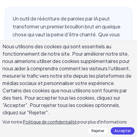
Un outil de réécriture de paroles par IA peut
transformer un premier brouillon brut en quelque
chose qui vaut la peine d'être chanté. Que vous
soyez bloqué sur un refrain qui ne sonne pas
Nous utilisons des cookies qui sont essentiels au
juste, que vous ayez besoin de changer le ton
fonctionnement de notre site. Pour améliorer notre site,
d'un couplet, ou que vous vouliez adapter la
nous aimerions utiliser des cookies supplémentaires pour
mélodie de quelqu'un d'autre à votre propre
nous aider à comprendre comment les visiteurs l'utilisent,
histoire, ces outils vous offrent un moyen rapide
mesurer le trafic vers notre site depuis les plateformes de
de remodeler les paroles sans recommencer de
médias sociaux et personnaliser votre expérience.
zéro. L'écriture de chansons a toujours été une
Certains des cookies que nous utilisons sont fournis par
des tiers. Pour accepter tous les cookies, cliquez sur
question de révision – la plupart des grandes
"Accepter". Pour rejeter tous les cookies optionnels,
chansons traversent des dizaines de réécritures
cliquez sur "Rejeter".
avant d'être enregistrées. Ce qui change avec
l'IA, c'est la vitesse de cette itération. Vous
Voir notre
Politique de confidentialité
pour plus d'informations
pouvez tester cinq versions différentes d'un pont
Rejeter
Accepter