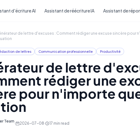
Skip to main content
stant d'écriture AI
Assistant de réécriture IA
Assistant de répon
nérateur de lettre d'excuses : Comment rédiger une excuse sincère pour n
tuation
édaction de lettres
Communication professionnelle
Productivité
rateur de lettre d'ex
mment rédiger une ex
ère pour n'importe que
ation
ter Team
·
2026-07-08
·
17
min read