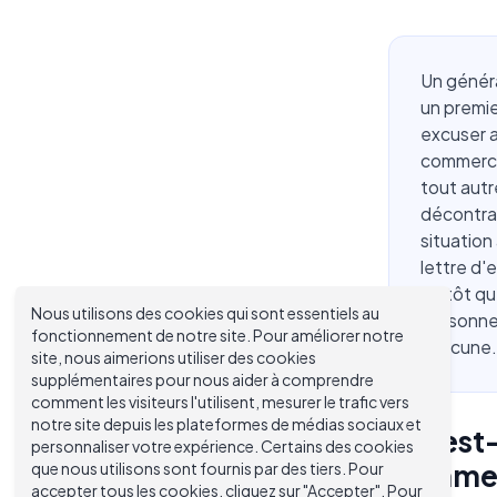
Un génér
un premie
excuser a
commercia
tout autr
décontrac
situation
lettre d'
plutôt qu
Nous utilisons des cookies qui sont essentiels au
personnel
fonctionnement de notre site. Pour améliorer notre
chacune.
site, nous aimerions utiliser des cookies
supplémentaires pour nous aider à comprendre
comment les visiteurs l'utilisent, mesurer le trafic vers
notre site depuis les plateformes de médias sociaux et
Qu'est-
personnaliser votre expérience. Certains des cookies
comment
que nous utilisons sont fournis par des tiers. Pour
accepter tous les cookies, cliquez sur "Accepter". Pour