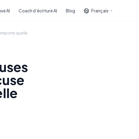
se AI
Coach d'écriture AI
Blog
Français
'importe quelle
cuses
cuse
lle