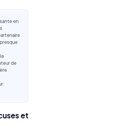
ssante en
us
partenaire
s presque
la
ateur de
cère
ur
cuses et