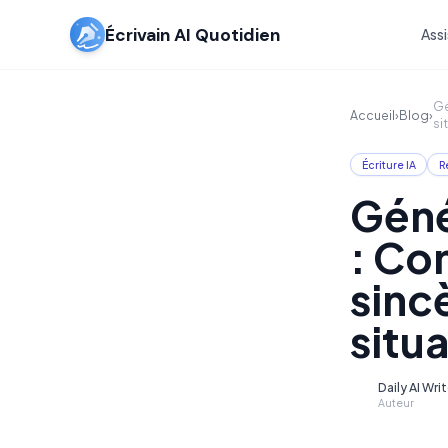
Écrivain AI Quotidien
Assi
Gé
Accueil
›
Blog
›
si
Écriture IA
R
Géné
: Co
sinc
situ
Daily AI Wri
D
Auteur