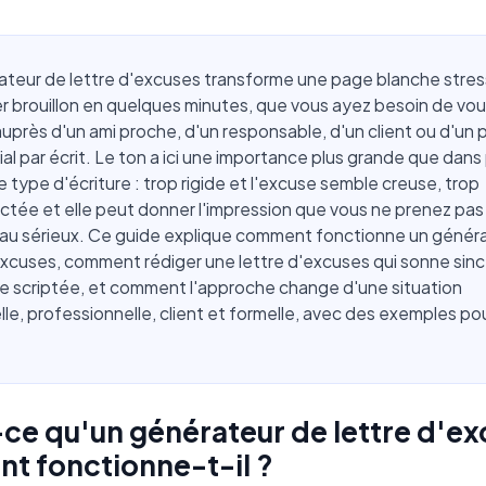
ateur de lettre d'excuses transforme une page blanche stre
r brouillon en quelques minutes, que vous ayez besoin de vo
uprès d'un ami proche, d'un responsable, d'un client ou d'un 
l par écrit. Le ton a ici une importance plus grande que dan
e type d'écriture : trop rigide et l'excuse semble creuse, trop
tée et elle peut donner l'impression que vous ne prenez pas 
 au sérieux. Ce guide explique comment fonctionne un génér
excuses, comment rédiger une lettre d'excuses qui sonne sin
e scriptée, et comment l'approche change d'une situation
le, professionnelle, client et formelle, avec des exemples po
ce qu'un générateur de lettre d'ex
 fonctionne-t-il ?