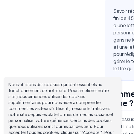
Savoir ré
fini de 4
d'une let
personnel
gens ne l
et une le
pour rédi
gérer le t
lettre qu
Nous utilisons des cookies qui sont essentiels au
fonctionnement de notre site. Pour améliorer notre
Comment
site, nous aimerions utiliser des cookies
Étape ?
supplémentaires pour nous aider à comprendre
comment les visiteurs l'utilisent, mesurer le trafic vers
notre site depuis les plateformes de médias sociaux et
Le processus 
personnaliser votre expérience. Certains des cookies
que soit l'out
que nous utilisons sont fournis par des tiers. Pour
accepter tous les cookies, cliquez sur "Accepter". Pour
résultat et p