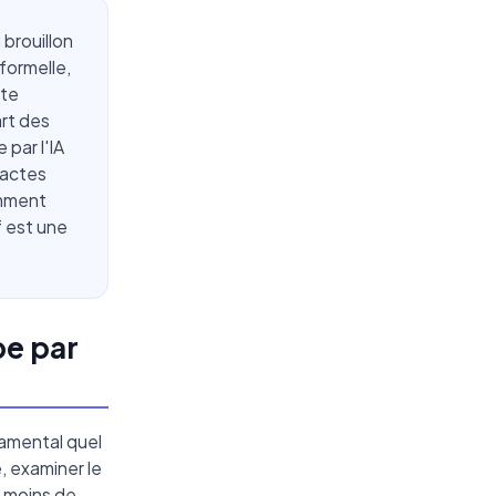
 brouillon
 formelle,
ote
art des
 par l'IA
xactes
omment
if est une
pe par
damental quel
e, examiner le
d moins de