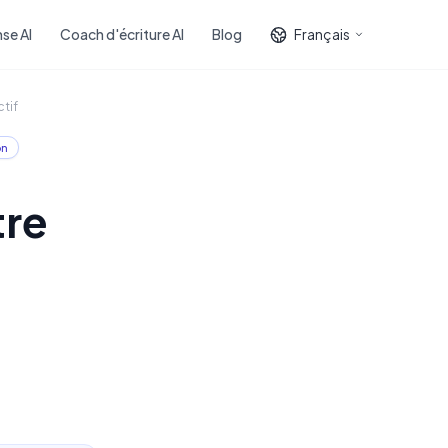
se AI
Coach d'écriture AI
Blog
Français
tif
on
tre