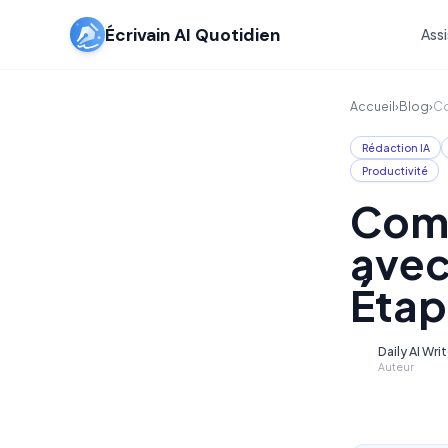
Écrivain AI Quotidien
Assi
Accueil
›
Blog
›
Co
Rédaction IA
Productivité
Comm
avec
Étap
Daily AI Wri
D
Auteur