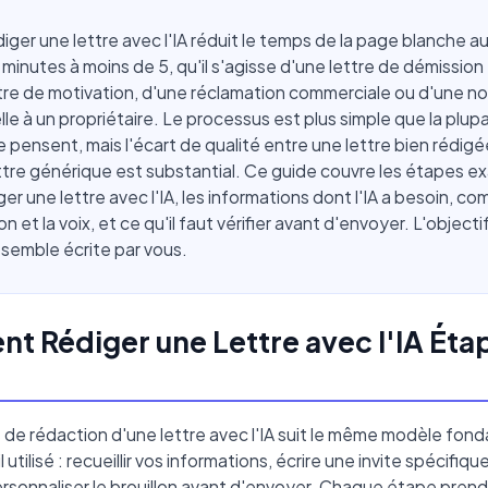
diger une lettre avec l'IA réduit le temps de la page blanche au
5 minutes à moins de 5, qu'il s'agisse d'une lettre de démission
tre de motivation, d'une réclamation commerciale ou d'une n
le à un propriétaire. Le processus est plus simple que la plup
e pensent, mais l'écart de qualité entre une lettre bien rédigée
ttre générique est substantial. Ce guide couvre les étapes e
ger une lettre avec l'IA, les informations dont l'IA a besoin, c
on et la voix, et ce qu'il faut vérifier avant d'envoyer. L'object
i semble écrite par vous.
 Rédiger une Lettre avec l'IA Éta
de rédaction d'une lettre avec l'IA suit le même modèle fon
il utilisé : recueillir vos informations, écrire une invite spécifiqu
ersonnaliser le brouillon avant d'envoyer. Chaque étape pren