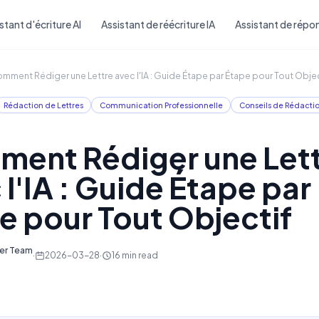
Skip to main content
stant d'écriture AI
Assistant de réécriture IA
Assistant de répon
mment Rédiger une Lettre avec l'IA : Guide Étape par Étape pour Tout Objec
Rédaction de Lettres
Communication Professionnelle
Conseils de Rédacti
ent Rédiger une Let
 l'IA : Guide Étape par
e pour Tout Objectif
ter Team
·
2026-03-28
·
16
min read