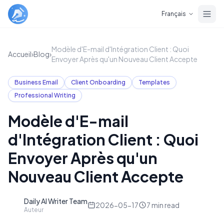
Skip to main content
Français
Modèle d'E-mail d'Intégration Client : Quoi
Accueil
›
Blog
›
Envoyer Après qu'un Nouveau Client Accepte
Business Email
Client Onboarding
Templates
Professional Writing
Modèle d'E-mail
d'Intégration Client : Quoi
Envoyer Après qu'un
Nouveau Client Accepte
Daily AI Writer Team
D
2026-05-17
7
min read
Auteur