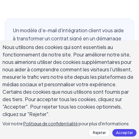
Un modèle d'e-mail d'intégration client vous aide
à transformer un contrat signé en un démarrage
calme et organisé. Le premier message après
Nous utilisons des cookies qui sont essentiels au
fonctionnement de notre site. Pour améliorer notre site,
qu'un nouveau client accepte doit confirmer la
nous aimerions utiliser des cookies supplémentaires pour
décision, expliquer ce qui se passe ensuite et
nous aider à comprendre comment les visiteurs l'utilisent,
supprimer tout doute sur les calendriers, l'accès,
mesurer le trafic vers notre site depuis les plateformes de
les documents et les responsabilités. Trop
médias sociaux et personnaliser votre expérience.
d'équipes traitent l'intégration comme une simple
Certains des cookies que nous utilisons sont fournis par
note de bienvenue, puis passent la première
des tiers. Pour accepter tous les cookies, cliquez sur
semaine à poursuivre les détails qui auraient pu
"Accepter". Pour rejeter tous les cookies optionnels,
être demandés dès le départ. Ce guide vous
cliquez sur "Rejeter".
donne une structure pratique, des exemples
Voir notre
Politique de confidentialité
pour plus d'informations
prêts à éditer et des conseils de ton pour que
Rejeter
Accepter
votre client se sente guidé plutôt que géré.