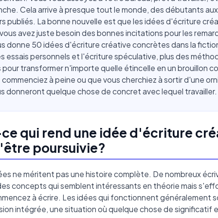
nche. Cela arrive à presque tout le monde, des débutants aux
s publiés. La bonne nouvelle est que les idées d'écriture cré
 vous avez juste besoin des bonnes incitations pour les remar
s donne 50 idées d'écriture créative concrètes dans la fiction
es essais personnels et l'écriture spéculative, plus des métho
 pour transformer n'importe quelle étincelle en un brouillon c
commenciez à peine ou que vous cherchiez à sortir d'une orn
s donneront quelque chose de concret avec lequel travailler.
ce qui rend une idée d'écriture cré
'être poursuivie?
ées ne méritent pas une histoire complète. De nombreux écri
des concepts qui semblent intéressants en théorie mais s'ef
mencez à écrire. Les idées qui fonctionnent généralement so
ion intégrée, une situation où quelque chose de significatif e