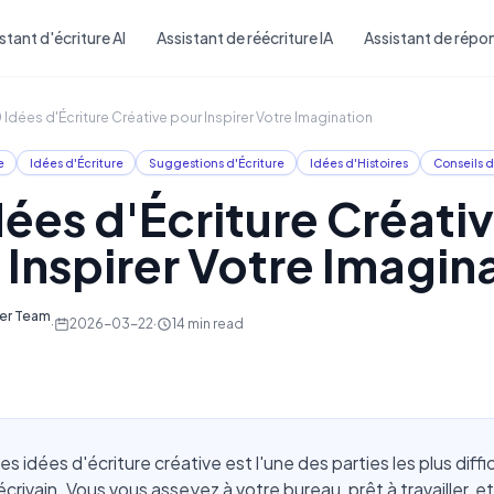
Skip to main content
stant d'écriture AI
Assistant de réécriture IA
Assistant de répon
 Idées d'Écriture Créative pour Inspirer Votre Imagination
e
Idées d'Écriture
Suggestions d'Écriture
Idées d'Histoires
Conseils d
dées d'Écriture Créati
 Inspirer Votre Imagin
ter Team
·
2026-03-22
·
14
min read
s idées d'écriture créative est l'une des parties les plus diffic
écrivain. Vous vous asseyez à votre bureau, prêt à travailler, e