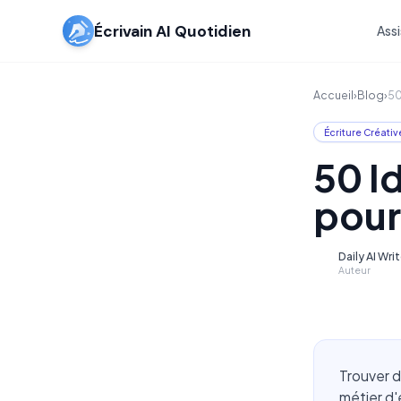
Écrivain AI Quotidien
Assi
Accueil
›
Blog
›
50
Écriture Créativ
50 I
pour
Daily AI Wri
D
Auteur
Trouver de
métier d'