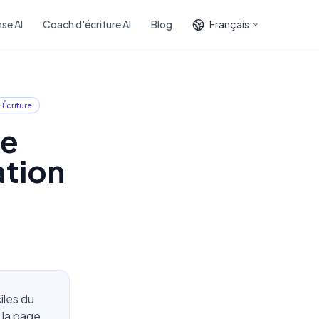
se AI
Coach d'écriture AI
Blog
Français
'Écriture
ve
ation
iles du
t la page