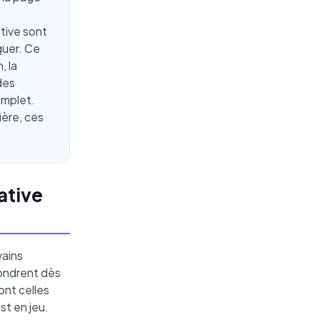
ative sont
quer. Ce
, la
des
omplet.
ière, ces
ative
vains
fondrent dès
nt celles
st en jeu.