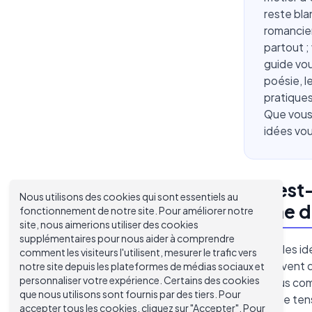
reste bla
romancier
partout ;
guide vou
poésie, l
pratiques
Que vous 
idées vou
Qu'est-
Nous utilisons des cookies qui sont essentiels au
digne d
fonctionnement de notre site. Pour améliorer notre
site, nous aimerions utiliser des cookies
supplémentaires pour nous aider à comprendre
Toutes les id
comment les visiteurs l'utilisent, mesurer le trafic vers
poursuivent 
notre site depuis les plateformes de médias sociaux et
personnaliser votre expérience. Certains des cookies
que vous com
que nous utilisons sont fournis par des tiers. Pour
avec une tens
accepter tous les cookies, cliquez sur "Accepter". Pour