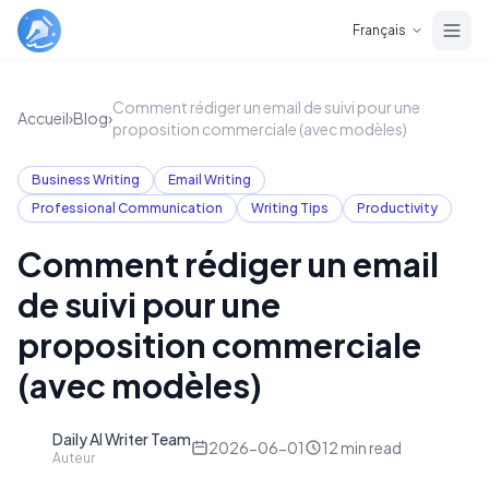
Skip to main content
Français
Comment rédiger un email de suivi pour une
Accueil
›
Blog
›
proposition commerciale (avec modèles)
Business Writing
Email Writing
Professional Communication
Writing Tips
Productivity
Comment rédiger un email
de suivi pour une
proposition commerciale
(avec modèles)
Daily AI Writer Team
D
2026-06-01
12
min read
Auteur