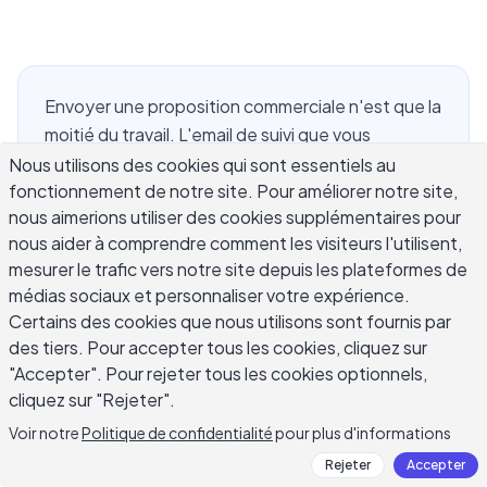
Envoyer une proposition commerciale n'est que la
moitié du travail. L'email de suivi que vous
envoyez après est souvent le moment où l'affaire
Nous utilisons des cookies qui sont essentiels au
fonctionnement de notre site. Pour améliorer notre site,
avance vraiment. La plupart des prospects sont
nous aimerions utiliser des cookies supplémentaires pour
véritablement occupés, non pas vous ignorant, et
nous aider à comprendre comment les visiteurs l'utilisent,
un email de suivi bien chronométré et bien rédigé
mesurer le trafic vers notre site depuis les plateformes de
pour votre proposition garde votre soumission
médias sociaux et personnaliser votre expérience.
visible sans créer de pression sur la relation. Si
Certains des cookies que nous utilisons sont fournis par
vous vous trompez dans le timing ou envoyez un
des tiers. Pour accepter tous les cookies, cliquez sur
message qui n'ajoute aucune valeur, vous risquez
"Accepter". Pour rejeter tous les cookies optionnels,
de transformer un prospect chaud en un
cliquez sur "Rejeter".
prospect froid au pire moment. Ce guide couvre
Voir notre
Politique de confidentialité
pour plus d'informations
quand faire un suivi sur une proposition
Rejeter
Accepter
commerciale, quoi dire, quelles lignes d'objet