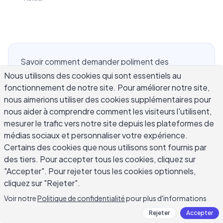
Savoir comment demander poliment des
clarifications par email que votre manager, client
Nous utilisons des cookies qui sont essentiels au
fonctionnement de notre site. Pour améliorer notre site,
ou collègue lira sans frustration est l'une de ces
nous aimerions utiliser des cookies supplémentaires pour
compétences professionnelles qui sont rarement
nous aider à comprendre comment les visiteurs l'utilisent,
enseignées directement. Vous la développez soit
mesurer le trafic vers notre site depuis les plateformes de
par essai et erreur, soit vous continuez à faire des
médias sociaux et personnaliser votre expérience.
suppositions et à gérer le travail supplémentaire
Certains des cookies que nous utilisons sont fournis par
qui en découle. Selon une étude de Salesforce,
des tiers. Pour accepter tous les cookies, cliquez sur
86 % des employés citent la mauvaise
"Accepter". Pour rejeter tous les cookies optionnels,
communication comme la principale cause
cliquez sur "Rejeter".
d'échecs professionnels – et les instructions
Voir notre
Politique de confidentialité
pour plus d'informations
vagues sont un facteur majeur. Un email de
Rejeter
Accepter
clarification bien rédigé, formulé correctement,