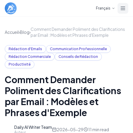
Skip to main content
Français
Comment Demander Poliment des Clarifications
Accueil
›
Blog
›
par Email : Modèles et Phrases d'Exemple
Rédaction d'Emails
Communication Professionnelle
Rédaction Commerciale
Conseils de Rédaction
Productivité
Comment Demander
Poliment des Clarifications
par Email : Modèles et
Phrases d'Exemple
Daily AI Writer Team
D
2026-05-29
11
min read
Auteur