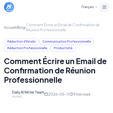
Skip to main content
Français
Comment Écrire un Email de Confirmation de
Accueil
›
Blog
›
Réunion Professionnelle
Rédaction d'Emails
Communication Professionnelle
Rédaction Professionnelle
Productivité
Comment Écrire un Email de
Confirmation de Réunion
Professionnelle
Daily AI Writer Team
D
2026-05-11
9
min read
Auteur