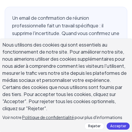
Un email de confirmation de réunion
professionnelle fait un travail spécifique : il
supprime l'incertitude. Quand vous confirmez une
réunion, les deux parties doivent terminer la
Nous utilisons des cookies qui sont essentiels au
lecture en sachant l'heure exacte, le lieu ou le lien,
fonctionnement de notre site. Pour améliorer notre site,
et ce qu'il faut préparer. Pourtant, la plupart des
nous aimerions utiliser des cookies supplémentaires pour
emails de confirmation omettent soit des détails
nous aider à comprendre comment les visiteurs l'utilisent,
critiques, soit sont tellement longs que
mesurer le trafic vers notre site depuis les plateformes de
l'information clé s'y perd. Ce guide couvre
médias sociaux et personnaliser votre expérience.
comment rédiger un email de confirmation de
Certains des cookies que nous utilisons sont fournis par
des tiers. Pour accepter tous les cookies, cliquez sur
réunion professionnelle qui fonctionne dans
"Accepter". Pour rejeter tous les cookies optionnels,
n'importe quel contexte, que vous confirmiez un
cliquez sur "Rejeter".
entretien d'embauche, un appel client, ou une
réunion d'équipe interne, avec des conseils
Voir notre
Politique de confidentialité
pour plus d'informations
pratiques sur les lignes d'objet, la structure, le
Rejeter
Accepter