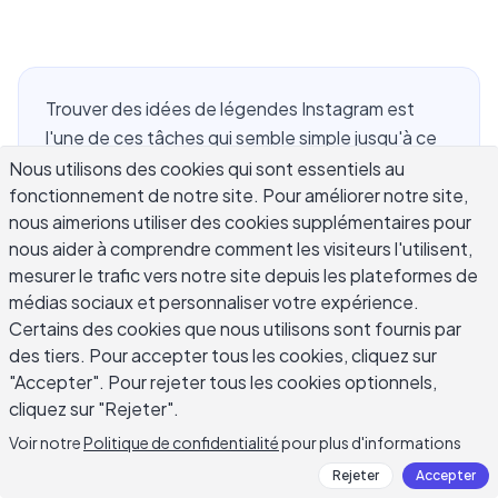
Trouver des idées de légendes Instagram est
l'une de ces tâches qui semble simple jusqu'à ce
que tu sois assis devant une boîte de texte vide
Nous utilisons des cookies qui sont essentiels au
fonctionnement de notre site. Pour améliorer notre site,
avec une excellente photo prête à poster. La
nous aimerions utiliser des cookies supplémentaires pour
bonne légende peut doubler tes commentaires,
nous aider à comprendre comment les visiteurs l'utilisent,
signaler ta voix de marque et pousser quelqu'un à
mesurer le trafic vers notre site depuis les plateformes de
appuyer sur le lien dans ta biographie — mais la
médias sociaux et personnaliser votre expérience.
plupart des gens écrivent des légendes comme
Certains des cookies que nous utilisons sont fournis par
une pensée tardive. Ce guide te donne des
des tiers. Pour accepter tous les cookies, cliquez sur
frameworks pratiques, des exemples réels par
"Accepter". Pour rejeter tous les cookies optionnels,
catégorie de contenu et un système que tu peux
cliquez sur "Rejeter".
utiliser à chaque fois pour que tu aies toujours
Voir notre
Politique de confidentialité
pour plus d'informations
quelque chose qui vaut la peine de poster.
Rejeter
Accepter