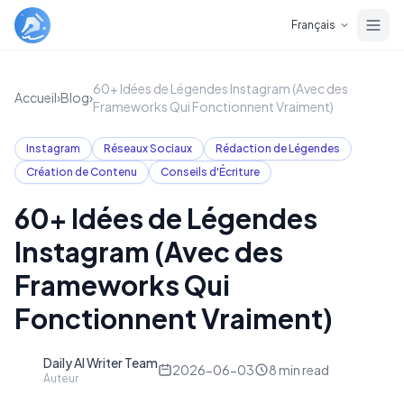
Skip to main content
Français
60+ Idées de Légendes Instagram (Avec des
Accueil
›
Blog
›
Frameworks Qui Fonctionnent Vraiment)
Instagram
Réseaux Sociaux
Rédaction de Légendes
Création de Contenu
Conseils d'Écriture
60+ Idées de Légendes
Instagram (Avec des
Frameworks Qui
Fonctionnent Vraiment)
Daily AI Writer Team
D
2026-06-03
8
min read
Auteur