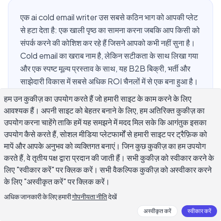
एक ai cold email writer उस सबसे कठिन भाग को आपकी प्लेट
से हटा देता है: एक खाली पृष्ठ का सामना करना जबकि आप किसी को
संपर्क करने की कोशिश कर रहे हैं जिसने आपको कभी नहीं सुना है।
Cold email का खराब नाम है, लेकिन सटीकता के साथ लिखा गया
और एक स्पष्ट मूल्य प्रस्ताव के साथ, यह B2B बिक्री, भर्ती और
साझेदारी विकास में सबसे अधिक ROI चैनलों में से एक बना हुआ है।
यह मार्गदर्शन कवर करता है कि पहले मसौदे से व्यक्तिगतकरण,
हम उन कुकीज़ का उपयोग करते हैं जो हमारी साइट के काम करने के लिए
गुणवत्ता जांच और अनुपालन के माध्यम से एक ai cold email
आवश्यक हैं। अपनी साइट को बेहतर बनाने के लिए, हम अतिरिक्त कुकीज़ का
writer का उपयोग कैसे करें, ताकि आपकी आउटरीच एक जवाब
उपयोग करना चाहेंगे ताकि हमें यह समझने में मदद मिल सके कि आगंतुक इसका
अर्जित करे न कि स्पैम फोल्डर में जाए।
उपयोग कैसे करते हैं, सोशल मीडिया प्लेटफार्मों से हमारी साइट पर ट्रैफ़िक को
मापें और आपके अनुभव को व्यक्तिगत बनाएं। जिन कुछ कुकीज़ का हम उपयोग
करते हैं, वे तृतीय पक्ष द्वारा प्रदान की जाती हैं। सभी कुकीज़ को स्वीकार करने के
लिए "स्वीकार करें" पर क्लिक करें। सभी वैकल्पिक कुकीज़ को अस्वीकार करने
AI Cold Email Writer क्या है और यह कैसे काम
के लिए "अस्वीकृत करें" पर क्लिक करें।
करता है?
अधिक जानकारी के लिए हमारी
गोपनीयता नीति
देखें
अस्वीकृत करें
स्वीकार करें
एक ai cold email writer एक टूल है जो आपके द्वारा प्रदान किए गए संदर्भ