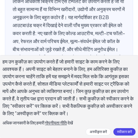
लेकिन अधिकांश बिक्रय टीमें ऐसे टेम्पलेट का उपयोग करती हैं जो या
तो बहुत सामान्य हैं या विभिन्न खरीदारों, उद्योगों और अनुक्रम चरणों में
अनुकूलन के लिए बहुत कठोर हैं। यह मार्गदर्शिका हर B2B
आउटबाउंड चक्र में दिखाई देने वाली पाँच मुख्य प्रकार की ईमेल को
कवर करती है: नए खातों के लिए कोल्ड आउटरीच, मल्टी-टच फॉलो-
अप, रेफरल और वार्म परिचय ईमेल, मूल्य-संवर्धन ईमेल जो कॉल के
बीच संभावनाओं को जुड़े रखते हैं, और सीधे मीटिंग अनुरोध ईमेल।
प्रत्येक प्रकार के लिए, आपको एक तैयार-उपयोग टेम्पलेट, इसकी
हम उन कुकीज़ का उपयोग करते हैं जो हमारी साइट के काम करने के लिए
संरचना के पीछे की तर्क, और व्यक्तिगतकरण चर मिलते हैं जो
आवश्यक हैं। अपनी साइट को बेहतर बनाने के लिए, हम अतिरिक्त कुकीज़ का
निर्धारित करते हैं कि क्या संदेश प्रासंगिक या स्वचालित के रूप में पढ़ा
उपयोग करना चाहेंगे ताकि हमें यह समझने में मदद मिल सके कि आगंतुक इसका
जाता है।
उपयोग कैसे करते हैं, सोशल मीडिया प्लेटफार्मों से हमारी साइट पर ट्रैफ़िक को
मापें और आपके अनुभव को व्यक्तिगत बनाएं। जिन कुछ कुकीज़ का हम उपयोग
करते हैं, वे तृतीय पक्ष द्वारा प्रदान की जाती हैं। सभी कुकीज़ को स्वीकार करने के
लिए "स्वीकार करें" पर क्लिक करें। सभी वैकल्पिक कुकीज़ को अस्वीकार करने
वास्तव में काम करने वाला B2B बिक्रय ईमेल
के लिए "अस्वीकृत करें" पर क्लिक करें।
टेम्पलेट क्या बनाता है?
अधिक जानकारी के लिए हमारी
गोपनीयता नीति
देखें
अस्वीकृत करें
स्वीकार करें
अधिकांश B2B बिक्रय ईमेल टेम्पलेट विफल होते हैं क्योंकि वे प्रेषक के