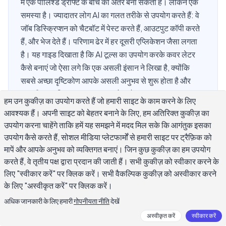
में एक पॉलिश्ड ड्राफ्ट के बीच का अंतर बना सकता है। लेकिन एक
समस्या है। ज्यादातर लोग AI का गलत तरीके से उपयोग करते हैं: वे
जॉब डिस्क्रिप्शन को चैटबॉट में पेस्ट करते हैं, आउटपुट कॉपी करते
हैं, और भेज देते हैं। परिणाम ढेर में हर दूसरी एप्लिकेशन जैसा लगता
है। यह गाइड दिखाता है कि AI टूल्स का उपयोग करके कवर लेटर
कैसे बनाएं जो ऐसा लगे कि एक असली इंसान ने लिखा है, क्योंकि
सबसे अच्छा दृष्टिकोण आपके असली अनुभव से शुरू होता है और
आपकी प्रामाणिक आवाज पर खत्म होता है।
हम उन कुकीज़ का उपयोग करते हैं जो हमारी साइट के काम करने के लिए
आवश्यक हैं। अपनी साइट को बेहतर बनाने के लिए, हम अतिरिक्त कुकीज़ का
उपयोग करना चाहेंगे ताकि हमें यह समझने में मदद मिल सके कि आगंतुक इसका
AI-जेनरेटेड कवर लेटर क्या है?
उपयोग कैसे करते हैं, सोशल मीडिया प्लेटफार्मों से हमारी साइट पर ट्रैफ़िक को
मापें और आपके अनुभव को व्यक्तिगत बनाएं। जिन कुछ कुकीज़ का हम उपयोग
करते हैं, वे तृतीय पक्ष द्वारा प्रदान की जाती हैं। सभी कुकीज़ को स्वीकार करने के
एक AI-जेनरेटेड कवर लेटर कृत्रिम बुद्धिमत्ता लेखन उपकरणों की सहायता से
लिए "स्वीकार करें" पर क्लिक करें। सभी वैकल्पिक कुकीज़ को अस्वीकार करने
तैयार किया गया कवर लेटर है। आप AI को अपनी पृष्ठभूमि, जिस नौकरी के
के लिए "अस्वीकृत करें" पर क्लिक करें।
लिए आवेदन कर रहे हैं, और पोस्टिंग की विशिष्ट आवश्यकताओं के बारे में
अधिक जानकारी के लिए हमारी
गोपनीयता नीति
देखें
जानकारी देते हैं। फिर AI एक संरचित, व्याकरणिक रूप से सही पत्र तैयार
अस्वीकृत करें
स्वीकार करें
करता है जिसे आप संपादित और व्यक्तिगत बना सकते हैं।