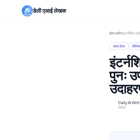
डेली एआई लेखक
होम
›
ब्लॉग
›
इंटर्नशिप आव
कवर लेटर
कैरिय
इंटर्न
पुनः उ
उदाह
Daily AI Wri
D
लेखक