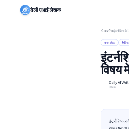
डेली एआई लेखक
होम
›
ब्लॉग
›
इंटर्नशिप के
कवर लेटर
कैरिय
इंटर्न
विषय म
Daily AI Wri
D
लेखक
इंटर्नशिप आव
आवश्यकता होत