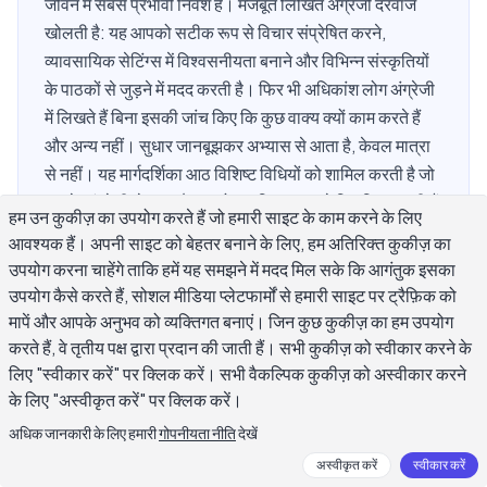
जीवन में सबसे प्रभावी निवेश है। मजबूत लिखित अंग्रेजी दरवाजे
खोलती है: यह आपको सटीक रूप से विचार संप्रेषित करने,
व्यावसायिक सेटिंग्स में विश्वसनीयता बनाने और विभिन्न संस्कृतियों
के पाठकों से जुड़ने में मदद करती है। फिर भी अधिकांश लोग अंग्रेजी
में लिखते हैं बिना इसकी जांच किए कि कुछ वाक्य क्यों काम करते हैं
और अन्य नहीं। सुधार जानबूझकर अभ्यास से आता है, केवल मात्रा
से नहीं। यह मार्गदर्शिका आठ विशिष्ट विधियों को शामिल करती है जो
आपके अंग्रेजी लेखन कौशल को व्यवस्थित रूप से विकसित करती हैं,
हम उन कुकीज़ का उपयोग करते हैं जो हमारी साइट के काम करने के लिए
चाहे आप एक मूल वक्ता हों जो अपने व्यावसायिक स्वर को परिष्कृत
आवश्यक हैं। अपनी साइट को बेहतर बनाने के लिए, हम अतिरिक्त कुकीज़ का
कर रहे हों या एक गैर-मूल वक्ता जो पृष्ठ पर आत्मविश्वास बना रहे
उपयोग करना चाहेंगे ताकि हमें यह समझने में मदद मिल सके कि आगंतुक इसका
हों।
उपयोग कैसे करते हैं, सोशल मीडिया प्लेटफार्मों से हमारी साइट पर ट्रैफ़िक को
मापें और आपके अनुभव को व्यक्तिगत बनाएं। जिन कुछ कुकीज़ का हम उपयोग
करते हैं, वे तृतीय पक्ष द्वारा प्रदान की जाती हैं। सभी कुकीज़ को स्वीकार करने के
लिए "स्वीकार करें" पर क्लिक करें। सभी वैकल्पिक कुकीज़ को अस्वीकार करने
इतने सारे लेखकों को अंग्रेजी लेखन कौशल सुधारने
के लिए "अस्वीकृत करें" पर क्लिक करें।
में कठिनाई क्यों होती है?
अधिक जानकारी के लिए हमारी
गोपनीयता नीति
देखें
अस्वीकृत करें
स्वीकार करें
अधिकांश लोग नियमित रूप से अंग्रेजी में लिखते हैं लेकिन धीरे-धीरे सुधार