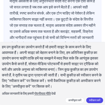
मातृत्व अवकाश के लिए अनुपस्थिति संदेश सेट करना एक ऐसा काम है
जो सरल लगता है जब तक आप इसे करने बैठते हैं। आपको सही
तारीखें, स्पष्ट कवरेज संपर्क, और एक टोन चाहिए जो पेशेवर है लेकिन
व्यक्तिगत विवरण साझा नहीं करता। एक छुट्टी के संदेश के विपरीत
जो एक सप्ताह तक चलता है, मातृत्व अवकाश संदेश अक्सर तीन महीने
या उससे अधिक समय तक चलता है और क्लाइंट, सहकर्मी, विक्रेता
और भागीदारों तक पहुंचता है जो सभी को विभिन्न स्तरों की जानकारी
की अपेक्षा है। यह गाइड बताता है कि क्या शामिल करें, औपचारिक
हम उन कुकीज़ का उपयोग करते हैं जो हमारी साइट के काम करने के लिए
और आकस्मिक संदर्भों के लिए कई तैयार टेम्पलेट, हैंडऑफ को कैसे
आवश्यक हैं। अपनी साइट को बेहतर बनाने के लिए, हम अतिरिक्त कुकीज़ का
व्यक्त करें, और रिटर्न-डेट प्रश्नों को उचित सीमाओं के साथ कैसे
उपयोग करना चाहेंगे ताकि हमें यह समझने में मदद मिल सके कि आगंतुक इसका
संभालें।
उपयोग कैसे करते हैं, सोशल मीडिया प्लेटफार्मों से हमारी साइट पर ट्रैफ़िक को
मापें और आपके अनुभव को व्यक्तिगत बनाएं। जिन कुछ कुकीज़ का हम उपयोग
करते हैं, वे तृतीय पक्ष द्वारा प्रदान की जाती हैं। सभी कुकीज़ को स्वीकार करने के
लिए "स्वीकार करें" पर क्लिक करें। सभी वैकल्पिक कुकीज़ को अस्वीकार करने
मातृत्व अवकाश अनुपस्थिति उत्तर में क्या शामिल होना
के लिए "अस्वीकृत करें" पर क्लिक करें।
चाहिए?
अधिक जानकारी के लिए हमारी
गोपनीयता नीति
देखें
अस्वीकृत करें
स्वीकार करें
एक मातृत्व अवकाश अनुपस्थिति संदेश को एक मानक छुट्टी संदेश की तुलना में