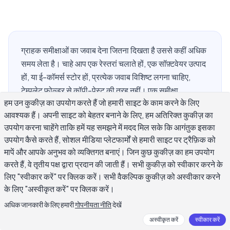
ग्राहक समीक्षाओं का जवाब देना जितना दिखता है उससे कहीं अधिक
समय लेता है। चाहे आप एक रेस्तरां चलाते हों, एक सॉफ़्टवेयर उत्पाद
हों, या ई-कॉमर्स स्टोर हों, प्रत्येक जवाब विशिष्ट लगना चाहिए,
टेम्पलेट फ़ोल्डर से कॉपी-पेस्ट की तरह नहीं। एक समीक्षा
हम उन कुकीज़ का उपयोग करते हैं जो हमारी साइट के काम करने के लिए
प्रतिक्रिया जनरेटर समीक्षा सामग्री, आपके व्यवसाय प्रकार और
आवश्यक हैं। अपनी साइट को बेहतर बनाने के लिए, हम अतिरिक्त कुकीज़ का
आप जो टोन चाहते हैं उसके आधार पर सेकंड में अनुकूलित जवाब
उपयोग करना चाहेंगे ताकि हमें यह समझने में मदद मिल सके कि आगंतुक इसका
तैयार करके समय की समस्या को हल करता है। यह मार्गदर्शन इसे
उपयोग कैसे करते हैं, सोशल मीडिया प्लेटफार्मों से हमारी साइट पर ट्रैफ़िक को
प्रभावी ढंग से कैसे उपयोग करें, इस पर कवर करता है: इसे क्या
मापें और आपके अनुभव को व्यक्तिगत बनाएं। जिन कुछ कुकीज़ का हम उपयोग
खिलाएं, सकारात्मक, नकारात्मक और तटस्थ समीक्षाओं को अलग-
करते हैं, वे तृतीय पक्ष द्वारा प्रदान की जाती हैं। सभी कुकीज़ को स्वीकार करने के
अलग कैसे संभालें, और कब जनरेटर को छोड़कर शुरुआत से लिखें।
लिए "स्वीकार करें" पर क्लिक करें। सभी वैकल्पिक कुकीज़ को अस्वीकार करने
के लिए "अस्वीकृत करें" पर क्लिक करें।
अधिक जानकारी के लिए हमारी
गोपनीयता नीति
देखें
समीक्षा प्रतिक्रिया जनरेटर क्या है और यह कैसे काम
अस्वीकृत करें
स्वीकार करें