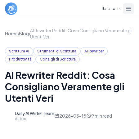
Skip to main content
Italiano
AI Rewriter Reddit: Cosa Consigliano Veramente gli
Home
›
Blog
›
Utenti Veri
Scrittura AI
Strumenti di Scrittura
AI Rewriter
Produttività
Consigli di Scrittura
AI Rewriter Reddit: Cosa
Consigliano Veramente gli
Utenti Veri
Daily AI Writer Team
D
2026-03-18
9
min read
Autore