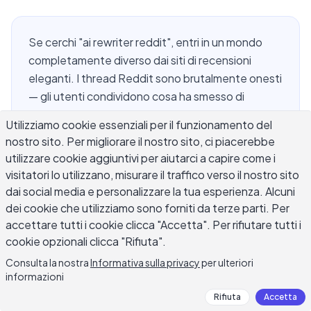
Se cerchi "ai rewriter reddit", entri in un mondo
completamente diverso dai siti di recensioni
eleganti. I thread Reddit sono brutalmente onesti
— gli utenti condividono cosa ha smesso di
funzionare, cosa li ha sorpresi, e cosa hanno
Utilizziamo cookie essenziali per il funzionamento del
effettivamente continuato a usare dopo la prima
nostro sito. Per migliorare il nostro sito, ci piacerebbe
settimana. Scrittori, studenti, freelancer e
utilizzare cookie aggiuntivi per aiutarci a capire come i
sviluppatori postano tutti i loro pareri, e i pattern
visitatori lo utilizzano, misurare il traffico verso il nostro sito
che emergono da quelle conversazioni sono più
dai social media e personalizzare la tua esperienza. Alcuni
utili di qualsiasi pagina di marketing. Questa guida
dei cookie che utilizziamo sono forniti da terze parti. Per
riunisce questi pattern: quali strumenti AI rewriter
accettare tutti i cookie clicca "Accetta". Per rifiutare tutti i
continuano ad essere consigliati, di cosa si
cookie opzionali clicca "Rifiuta".
lamentano costantemente gli utenti, e cosa
Consulta la nostra
Informativa sulla privacy
per ulteriori
distingue davvero uno strumento che vale la pena
informazioni
usare da uno che peggiora la tua scrittura.
Rifiuta
Accetta