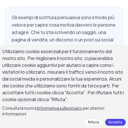
Gli esempi di scrittura persuasiva sono il modo più
veloce per capire cosa motiva davvero le persone
ad agire. Che tu stia scrivendo un saggio, una
pagina di vendita, un discorso o un post sui social
media, vedere la persuasione efficace in un testo
Utilizziamo cookie essenziali per il funzionamento del
reale è superiore a qualsiasi teoria astratta. I
nostro sito. Per migliorare il nostro sito, ci piacerebbe
migliori scrittori persuasivi non si basano su trucchi
utilizzare cookie aggiuntivi per aiutarci a capire come i
– costruiscono argomenti autentici che parlano
visitatori lo utilizzano, misurare il traffico verso il nostro sito
simultaneamente di logica, credibilità ed
dai social media e personalizzare la tua esperienza. Alcuni
emozione. In questa guida troverai esempi
dei cookie che utilizziamo sono forniti da terze parti. Per
concreti di scrittura persuasiva in diversi formati e
accettare tutti i cookie clicca "Accetta". Per rifiutare tutti i
per diversi pubblici, oltre alle tecniche dietro
cookie opzionali clicca "Rifiuta".
ciascuno in modo che tu possa applicarle
Consulta la nostra
Informativa sulla privacy
per ulteriori
direttamente al tuo lavoro.
informazioni
Rifiuta
Accetta