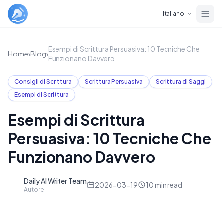
Skip to main content
Italiano
Esempi di Scrittura Persuasiva: 10 Tecniche Che
Home
›
Blog
›
Funzionano Davvero
Consigli di Scrittura
Scrittura Persuasiva
Scrittura di Saggi
Esempi di Scrittura
Esempi di Scrittura
Persuasiva: 10 Tecniche Che
Funzionano Davvero
Daily AI Writer Team
D
2026-03-19
10
min read
Autore