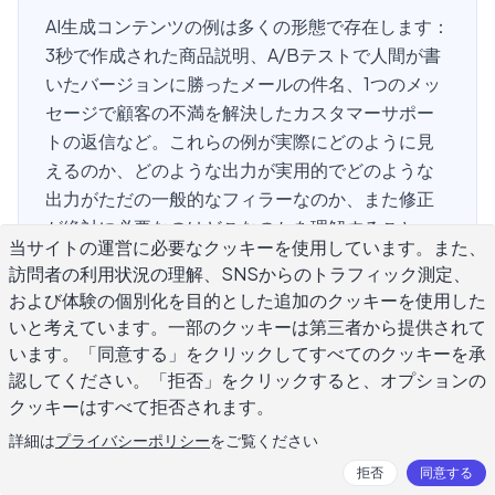
AI生成コンテンツの例は多くの形態で存在します：
3秒で作成された商品説明、A/Bテストで人間が書
いたバージョンに勝ったメールの件名、1つのメッ
セージで顧客の不満を解決したカスタマーサポー
トの返信など。これらの例が実際にどのように見
えるのか、どのような出力が実用的でどのような
出力がただの一般的なフィラーなのか、また修正
が絶対に必要なのはどこなのかを理解すること
当サイトの運営に必要なクッキーを使用しています。また、
で、AI文章作成ツールから実質的な価値を得ること
訪問者の利用状況の理解、SNSからのトラフィック測定、
ができます。本ガイドは6つのコンテンツフォーマ
および体験の個別化を目的とした追加のクッキーを使用した
ットにおける具体的な例をカバーし、最も良い例
いと考えています。一部のクッキーは第三者から提供されて
の共通点を説明し、適切なレビューなしでAI生成コ
います。「同意する」をクリックしてすべてのクッキーを承
ンテンツを使用することに伴うリスクをマップし
認してください。「拒否」をクリックすると、オプションの
ています。
クッキーはすべて拒否されます。
詳細は
プライバシーポリシー
をご覧ください
拒否
同意する