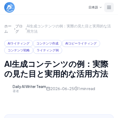
Skip to main content
日本語
ホー
ブロ
AI生成コンテンツの例：実際の見た目と実用的な活
›
›
ム
グ
用方法
AIライティング
コンテンツ作成
AIコピーライティング
コンテンツ戦略
ライティング例
AI生成コンテンツの例：実際
の見た目と実用的な活用方法
Daily AI Writer Team
D
2026-06-25
1
min read
著者