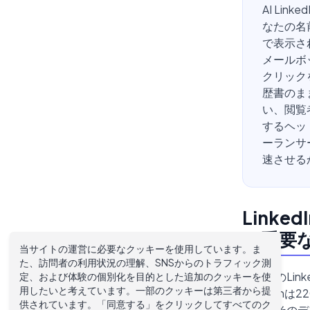
AI Li
なたの名
で表示さ
メールボ
クリック
歴書のま
い、閲覧
するヘッ
ーランサ
速させる
Link
ど重要
当サイトの運営に必要なクッキーを使用しています。ま
た、訪問者の利用状況の理解、SNSからのトラフィック測
あなたのLi
定、および体験の個別化を目的とした追加のクッキーを使
用したいと考えています。一部のクッキーは第三者から提
Linked
供されています。「同意する」をクリックしてすべてのク
ます。そのデ