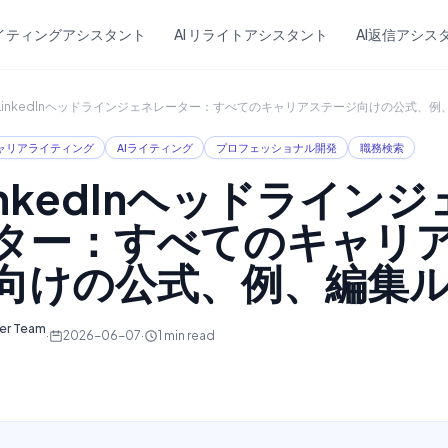
Skip to main content
ライティングアシスタント
AI リライトアシスタント
AI返信アシス
I LinkedInヘッドラインジェネレーター：すべてのキャリアステージ向けの公式、
ャリアライティング
AIライティング
プロフェッショナル開発
職務検索
LinkedInヘッドライン
ター：すべてのキャリ
向けの公式、例、編集
ter Team
·
2026-06-07
·
1
min read