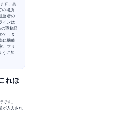
します。あ
べての場所
担当者の
ラインは
在の職務経
めてしま
際に機能
家、フリ
ように加
ぜこれほ
ト行です。
企業が入力され