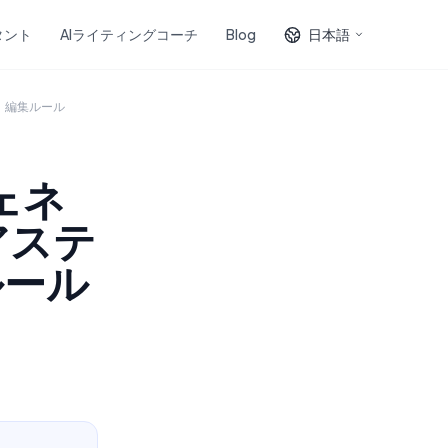
タント
AIライティングコーチ
Blog
日本語
例、編集ルール
ジェネ
アステ
ルール