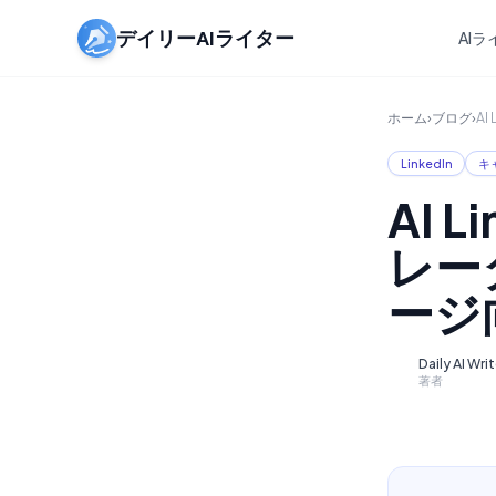
デイリーAIライター
AI
ホーム
›
ブログ
›
A
LinkedIn
キ
AI 
レー
ージ
Daily AI Wri
D
著者