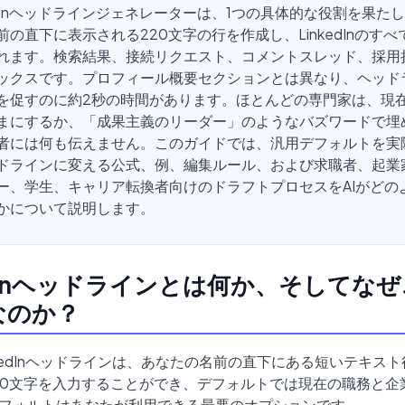
nkedInヘッドラインジェネレーターは、1つの具体的な役割を果た
前の直下に表示される220文字の行を作成し、LinkedInのす
れます。検索結果、接続リクエスト、コメントスレッド、採用
ックスです。プロフィール概要セクションとは異なり、ヘッド
を促すのに約2秒の時間があります。ほとんどの専門家は、現
まにするか、「成果主義のリーダー」のようなバズワードで埋
者には何も伝えません。このガイドでは、汎用デフォルトを実
ドラインに変える公式、例、編集ルール、および求職者、起業
ー、学生、キャリア転換者向けのドラフトプロセスをAIがどの
かについて説明します。
edInヘッドラインとは何か、そしてな
なのか？
nkedInヘッドラインは、あなたの名前の直下にある短いテキス
inは220文字を入力することができ、デフォルトでは現在の職務と
フォルトはあなたが利用できる最悪のオプションです。