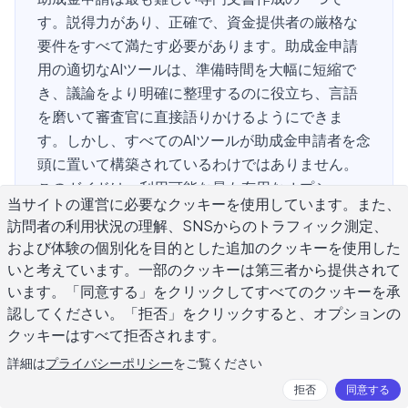
す。説得力があり、正確で、資金提供者の厳格な
要件をすべて満たす必要があります。助成金申請
用の適切なAIツールは、準備時間を大幅に短縮で
き、議論をより明確に整理するのに役立ち、言語
を磨いて審査官に直接語りかけるようにできま
す。しかし、すべてのAIツールが助成金申請者を念
頭に置いて構築されているわけではありません。
このガイドは、利用可能な最も有用なオプショ
当サイトの運営に必要なクッキーを使用しています。また、
ン、それぞれが何をうまくするか、そして審査官
訪問者の利用状況の理解、SNSからのトラフィック測定、
のスタックにある他のすべての提案書のように聞
および体験の個別化を目的とした追加のクッキーを使用した
こえずに実際の結果を得る方法をカバーしていま
いと考えています。一部のクッキーは第三者から提供されて
す。
います。「同意する」をクリックしてすべてのクッキーを承
認してください。「拒否」をクリックすると、オプションの
クッキーはすべて拒否されます。
助成金申請用AIツールを何が有用にす
詳細は
プライバシーポリシー
をご覧ください
るのか?
拒否
同意する