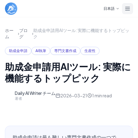
Skip to main content
日本語
ホー
ブロ
助成金申請用AIツール: 実際に機能するトップピッ
›
›
ム
グ
ク
助成金申請
AI執筆
専門文書作成
生産性
助成金申請用AIツール: 実際に
機能するトップピック
Daily AI Writer チーム
D
2026-03-21
1
min read
著者
助成金申請は最も難しい専門文書作成の一つで