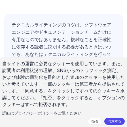
テクニカルライティングのコツは、ソフトウェア
エンジニアやドキュメンテーションチームだけに
有用なものではありません。複雑なことを正確性
に依存する読者に説明する必要があるときはいつ
でも、あなたはテクニカルライティングを行って
います。このガイドでは、テクニカルドキュメン
当サイトの運営に必要なクッキーを使用しています。また、
トをより明確で、より実用的で、より理解しやす
訪問者の利用状況の理解、SNSからのトラフィック測定、
くする実践的なテクニックをカバーしています。
および体験の個別化を目的とした追加のクッキーを使用した
API ドキュメント、内部レポート、標準的な運用手
いと考えています。一部のクッキーは第三者から提供されて
います。「同意する」をクリックしてすべてのクッキーを承
順、または製品ガイドを作成する場合、同じコア
認してください。「拒否」をクリックすると、オプションの
原則が適用されます：精度、構造、および読者認
クッキーはすべて拒否されます。
識です。これらのテクニカルライティングのコツ
を一貫して適用すれば、あなたのドキュメンテー
詳細は
プライバシーポリシー
をご覧ください
ションは質問が生じる前に答えを提供します。
拒否
同意する