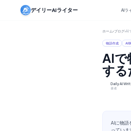
デイリーAIライター
AI
ホーム
›
ブログ
›
A
物語作成
AI
AI
する
Daily AI Wri
D
著者
AIに物
っていま