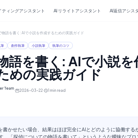
Skip to main content
ライティングアシスタント
AI リライトアシスタント
AI返信アシス
Iで物語を書く: AIで小説を作成するための実践ガイド
執筆
創作執筆
小説執筆
執筆のコツ
で物語を書く: AIで小説
ための実践ガイド
ter Team
·
2026-03-22
·
1
min read
語を書かせたい場合、結果はほぼ完全にAIとどのように協働する
す。「探偵についての物語を書いて」というような曖昧なプロ