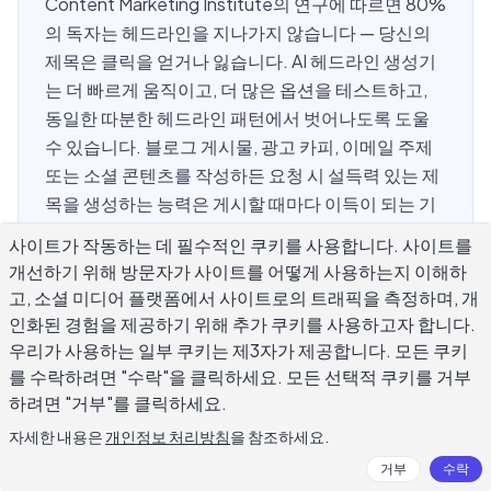
Content Marketing Institute의 연구에 따르면 80%
의 독자는 헤드라인을 지나가지 않습니다 — 당신의
제목은 클릭을 얻거나 잃습니다. AI 헤드라인 생성기
는 더 빠르게 움직이고, 더 많은 옵션을 테스트하고,
동일한 따분한 헤드라인 패턴에서 벗어나도록 도울
수 있습니다. 블로그 게시물, 광고 카피, 이메일 주제
또는 소셜 콘텐츠를 작성하든 요청 시 설득력 있는 제
목을 생성하는 능력은 게시할 때마다 이득이 되는 기
술입니다.
사이트가 작동하는 데 필수적인 쿠키를 사용합니다. 사이트를
개선하기 위해 방문자가 사이트를 어떻게 사용하는지 이해하
고, 소셜 미디어 플랫폼에서 사이트로의 트래픽을 측정하며, 개
AI 헤드라인 생성기란 무엇입니까?
인화된 경험을 제공하기 위해 추가 쿠키를 사용하고자 합니다.
우리가 사용하는 일부 쿠키는 제3자가 제공합니다. 모든 쿠키
를 수락하려면 "수락"을 클릭하세요. 모든 선택적 쿠키를 거부
AI 헤드라인 생성기는 언어 모델을 사용하여 콘텐츠의 제목
하려면 "거부"를 클릭하세요.
을 제안, 다시 쓰기 또는 점수를 매기는 도구입니다. 주제, 초
자세한 내용은
개인정보 처리방침
을 참조하세요.
안 또는 간단한 설명을 제공합니다 — 그리고 가능한 참여, 감
거부
수락
정적 영향 또는 키워드 적합도에 따라 순위가 매겨진 여러 옵