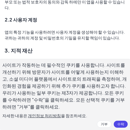
부모 또는 법적 보호자의 동의와 감독 하에만 이 앱을 사용할 수 있습니
다.
2.2 사용자 계정
앱의 특정 기능을 사용하려면 사용자 계정을 생성해야 할 수 있습니다. 
귀하는 귀하의 계정 및 비밀번호의 기밀을 유지할 책임이 있습니다.
3. 지적 재산
3.1 앱 콘텐츠
사이트가 작동하는 데 필수적인 쿠키를 사용합니다. 사이트를
개선하기 위해 방문자가 사이트를 어떻게 사용하는지 이해하
앱의 콘텐츠, 기능 및 기능은 Daily AI Writer의 소유이며 국제 저작권, 
고, 소셜 미디어 플랫폼에서 사이트로의 트래픽을 측정하며, 개
상표, 특허, 영업 비밀 및 기타 지적 재산 또는 독점 권리 법률에 의해 보
인화된 경험을 제공하기 위해 추가 쿠키를 사용하고자 합니다.
호됩니다.
우리가 사용하는 일부 쿠키는 제3자가 제공합니다. 모든 쿠키
를 수락하려면 "수락"을 클릭하세요. 모든 선택적 쿠키를 거부
3.2 사용자 생성 콘텐츠
하려면 "거부"를 클릭하세요.
앱을 사용하여 생성한 모든 콘텐츠에 대한 완전하고 독점적인 소유권
자세한 내용은
개인정보 처리방침
을 참조하세요.
은 귀하에게 있습니다. 당사는 귀하의 콘텐츠에 대한 어떠한 권리, 소
유권 또는 라이선스도 주장하지 않습니다. 귀하의 콘텐츠는 앱 서비스
거부
수락
를 제공하기 위한 목적으로만 저장 및 처리됩니다(AI 작문 지원, 클라우